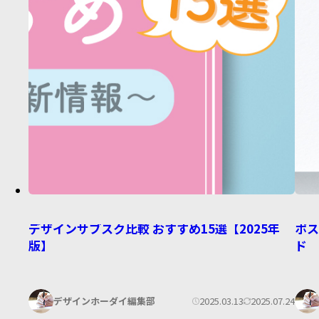
デザインサブスク比較 おすすめ15選【2025年
ポ
版】
ド
著
著
公
更
2025.03.13
2025.07.24
デザインホーダイ編集部
者:
者: