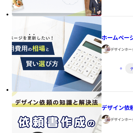
ゴ
リ
ー:
ホームペー
著
デザインホー
者:
カ
テ
ゴ
リ
ー:
デザイン依
著
デザインホー
者: