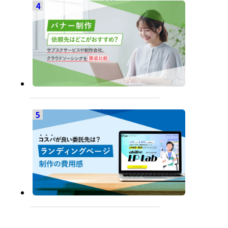
バナー制作はどこに
依頼するのがおすす
め？サブスクサービ
スや制作会社、クラ
ウドソーシングを徹
底比較
ランディングページ
制作の費用感。定額
制サービス・制作会
社・クラウドソーシ
ングでコスパが良い
のは？