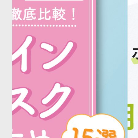
リ
リ
ー:
ー: