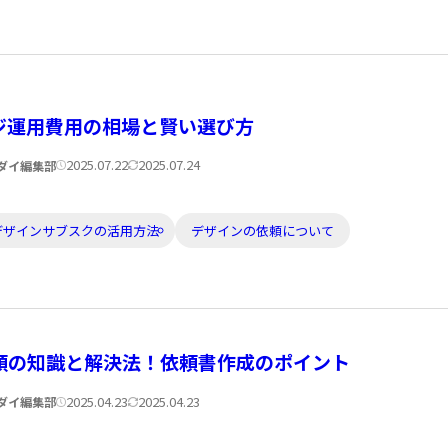
ジ運用費用の相場と賢い選び方
公
更
2025.07.22
2025.07.24
ダイ編集部
開
新
日:
日:
デザインサブスクの活用方法
デザインの依頼について
頼の知識と解決法！依頼書作成のポイント
公
更
2025.04.23
2025.04.23
ダイ編集部
開
新