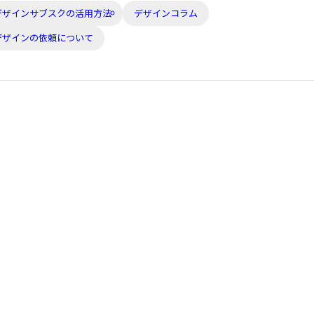
日:
日:
デザインサブスクの活用方法
デザインコラム
デザインの依頼について