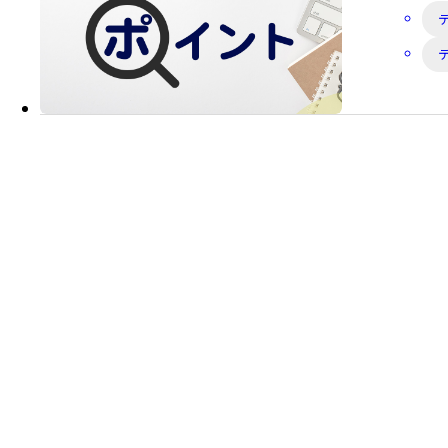
カ
テ
ゴ
リ
ー: