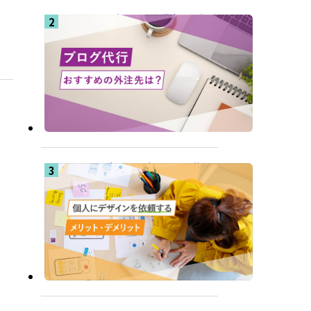
ブログ記事代行はど
こに依頼するのがお
すすめ？費用が安く
てクオリティの高い
おすすめの外注先と
は
個人にデザインを依
頼するメリット・デ
メリットを徹底解説