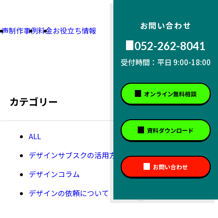
お問い合わせ
の声
制作事例
料金
お役立ち情報
052-262-8041
受付時間：平日 9:00-18:00
オンライン
無料相談
カテゴリー
資料
ダウンロード
全
て
デザインサブスクの活用方法
の
お問い合わせ
記
デザインコラム
事
を
デザインの依頼について
表
示