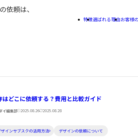
の依頼は、
ナ
ビ
特徴
選ばれる理由
お客様
ゲ
ー
シ
ョ
ン
作はどこに依頼する？費用と比較ガイド
公
更
2025.08.26
2025.08.28
ダイ編集部
開
新
日:
日:
デザインサブスクの活用方法
デザインの依頼について