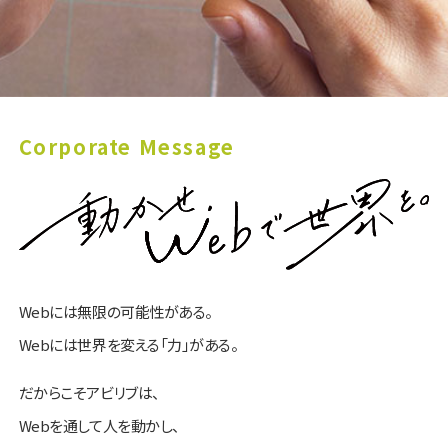
企
業
メ
ッ
セ
ー
Webには無限の可能性がある。
ジ
Webには世界を変える「力」がある。
だからこそアビリブは、
Webを通して人を動かし、