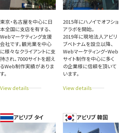
東京・名古屋を中心に日
2015年にハノイでオフショ
本全国に支店を有する、
アラボを開始。
Webマーケティング支援
2019年に現地法人アビリ
会社です。観光業を中心
ブベトナムを設立以降、
に様々なクライアントに支
Webマーケティング・Web
持され、7000サイトを超え
サイト制作を中心に多く
るWeb制作実績がありま
の企業様に信頼を頂いて
す。
います。
ア
ア
ビ
ビ
リ
リ
ブ
ブ
アビリブ タイ
アビリブ 韓国
公
ベ
式
ト