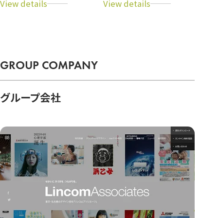
ア
ア
ビ
ビ
リ
リ
ブ
ブ
台
ハ
GROUP COMPANY
湾
ワ
公
イ
式
公
グループ会社
サ
式
イ
サ
ト
イ
ト