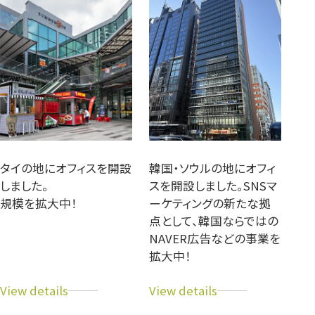
サ
ナ
イ
ム
ト
公
式
サ
イ
ト
タイの地にオフィスを開設
韓国・ソウルの地にオフィ
しました。
スを開設しました。SNSマ
規模を拡大中！
ーケティングの新たな拠
点として、韓国ならではの
NAVER広告などの事業を
拡大中！
ア
ア