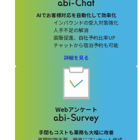
ル
ジ
AIでお客様対応を自動化して効率化
ュ
インバウンドの受入対策強化
の
人手不足の解消
直販促進、自社予約比率UP
チャットから宿泊予約も可能
abi-
詳細を見る
Chat
の
Webアンケート
手間もコストも業務も大幅に改善
専門知識不要、簡単にアンケート作成