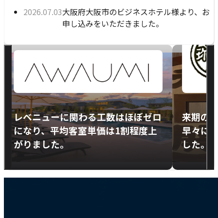
公開日:
大阪府大阪市のビジネスホテル様より、お
2026年07月03日
申し込みをいただきました。
前
次
導
の
の
ス
ス
入
ラ
ラ
イ
イ
事
ド
ド
に
に
例
移
移
レベニューに関わる工数はほぼゼロ
来期の
動
動
になり、平均客室単価は1割程度上
早々に
す
す
る
る
がりました。
した。
動
abiliveDX
画
紹