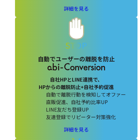
abi-
詳細を見る
MA
の
自動でユーザーの離脱を防止
自社HPとLINE連携で、
HPからの離脱防止+自社予約促進
自動で離脱行動を検知してオファー
直販促進、自社予約比率UP
LINE友だち登録UP
友達登録でリピーター対策強化
abi-
詳細を見る
Conversion