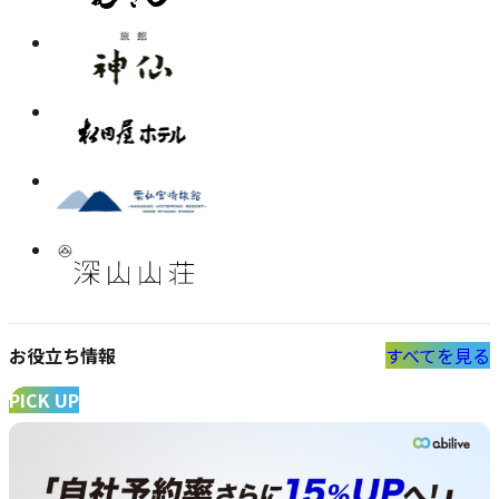
お役立ち情報
すべてを見る
料
【ピ
金
ッ
据
ク
え
ア