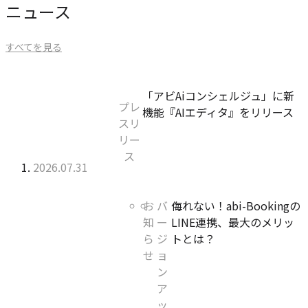
ニュース
すべてを見る
「「ア
カ
「アビAiコンシェルジュ」に新
プレ
ビ
テ
機能『AIエディタ』をリリース
スリ
Ai
ゴ
リー
コ
リ
ス
ン
ー:
公開日:
2026年07月31日
シ
ェ
「侮
カ
お
バ
侮れない！abi-Bookingの
ル
れ
テ
知
ー
LINE連携、最大のメリッ
ジ
な
ゴ
ら
ジ
トとは？
ュ」
い！
リ
せ
ョ
に
abi-
ー:
ン
新
Booking
ア
機
の
ッ