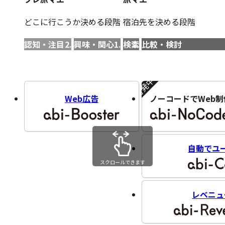
どこに行こうか決める段階
宿泊先を決める段階
認知・注目
興味・関心
検索
比較・検討
開発中!!
Web広告
ノーコードでWeb制
自動でユ
スクロールできます
レベニュ