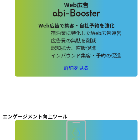
Web広告
Web広告で集客・自社予約を強化
宿泊業に特化したWeb広告運営
広告費の無駄を削減
認知拡大、直販促進
インバウンド集客・予約の促進
abi-
詳細を見る
Booster
の
エンゲージメント向上ツール