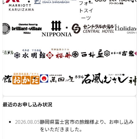
ッ
客
ク
様
プ
に
ラ
お
イ
選
シ
ン
び
グ
い
サ
た
ー
だ
ビ
い
ス』
て
を
開
い
最近のお申し込み状況
始
ま
し
す
公開日:
静岡県富士宮市の旅館様より、お申し込み
2026年08月05日
ま
をいただきました。
し
た」