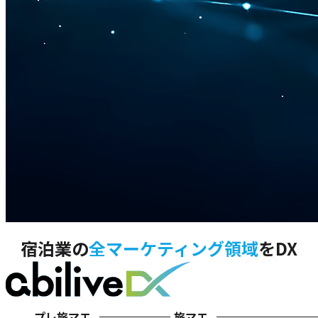
宿泊業の
全マーケティング領域
をDX
プレ旅マエ
旅マエ