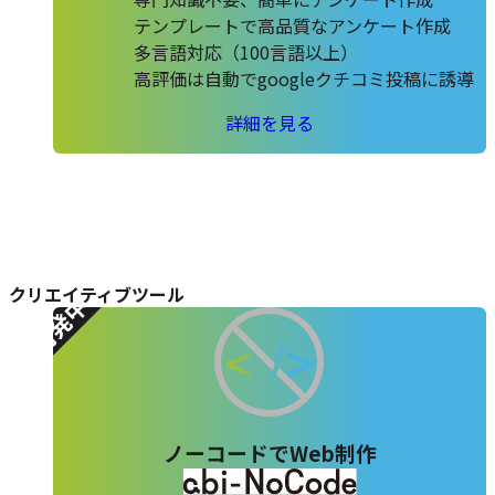
テンプレートで高品質なアンケート作成
多言語対応（100言語以上）
高評価は自動でgoogleクチコミ投稿に誘導
abi-
詳細を見る
Survey
の
開発中!!
クリエイティブツール
ノーコードでWeb制作