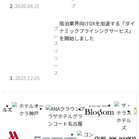
能
公開日:
LINE
2026年04月21日
プ
『AI
連
エ
携、
デ
「宿
カ
宿泊業界向けDXを加速する『ダイ
最
プ
ィ
泊
テ
ナミックプライシングサービス』
大
レ
タ』
業
ゴ
を開始しました
の
ス
を
界
リ
メ
リ
リ
向
ー:
リ
リ
リ
け
ッ
ー
ー
DX
ト
ス
ス 」
を
公開日:
2025年12月05日
と
の
加
は？」
詳
速
の
細
す
数
詳
へ
る
多
細
『ダ
へ
く
イ
の
ナ
ミ
お