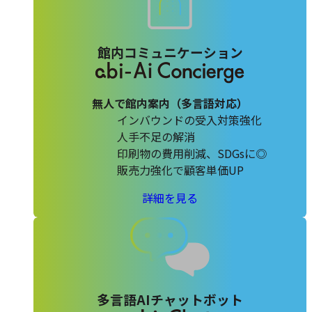
館内コミュニケーション
無人で館内案内（多言語対応）
インバウンドの受入対策強化
人手不足の解消
印刷物の費用削減、SDGsに◎
販売力強化で顧客単価UP
ア
詳細を見る
ビ
Ai
コ
ン
シ
多言語AIチャットボット
ェ