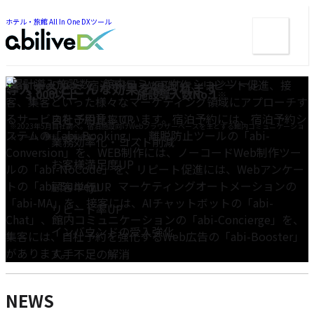
ー
ツ
ま
ま
ホテル・旅館 All In One DXツール
メ
で
で
ジ
ニ
ジ
ャ
ュ
ャ
ン
ン
ー
プ
累計導入施設数
館内コミュニケーションツール
プ
導入するとこんな効果を得られます
ホテル・旅館 All In One DXツール
3,000
以上
施設導入数
No.1
※
【abiliveDX】
自社予約比率UP
※2023年5月自社調べ。宿泊施設向けWebブラウザーベースを主とする館内コミュニケーショ
ンツール（無料・有料含む）
業務効率化・コスト削減
宿泊業の直販マーケティングを
お客様満足度UP
ワンストップで
顧客単価UP
リピート率UP
インバウンドの受入強化
人手不足の解消