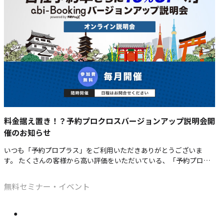
置
ッ
き！？
プ】
予
約
プ
ロ
ク
ロ
ス
バ
料金据え置き！？予約プロクロスバージョンアップ説明会開
ー
催のお知らせ
ジ
ョ
いつも「予約プロプラス」をご利用いただきありがとうございま
ン
す。 たくさんの客様から高い評価をいただいている、「予約プロプ
ア
ラス」の最新後継機「予約プロクロス」。今回、「予約プロクロ
カ
ッ
ス」にバージョンアップできるオンライン説明会（無料）を開催い
無料セミナー・イベント
テ
プ
たします。 「予約プロ…
ゴ
説
リ
明
価