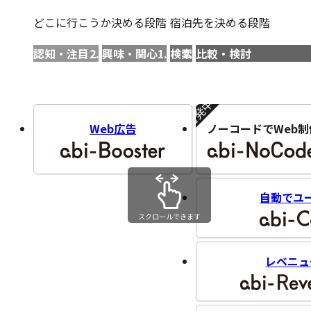
どこに行こうか決める段階
宿泊先を決める段階
認知・注目
興味・関心
検索
比較・検討
開発中!!
Web広告
ノーコードでWeb制
自動でユ
スクロールできます
レベニュ