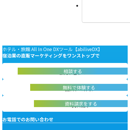
ホテル・旅館 All In One DXツール【abiliveDX】
宿泊業の
直販マーケティングを
ワンストップで
abiliveDX導入に関する不明点をお答えします
相談する
お問い合わせ
実際に操作して体験いただけます
無料で体験する
無料デモ体験
abiliveDXの資料はこちらから
資料請求をする
資料請求
お電話でのお問い合わせ