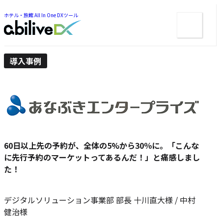
ー
ツ
ま
ま
ホテル・旅館 All In One DXツール
メ
で
で
ジ
ニ
ジ
ャ
ュ
ャ
ン
ン
ー
プ
プ
導入事例
60日以上先の予約が、全体の5%から30％に。「こんな
に先行予約のマーケットってあるんだ！」と痛感しまし
た！
デジタルソリューション事業部 部長 十川直大様 / 中村
健治様