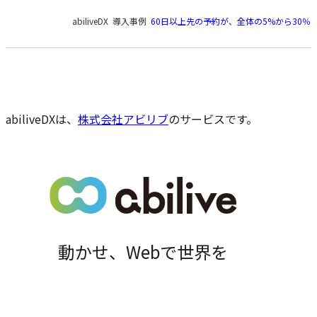
現
abiliveDX
導入事例
60日以上先の予約が、全体の5%から30
在
の
ペ
ー
ジ
の
abiliveDXは、
株式会社アビリブ
のサービスです。
位
置
動かせ、Webで世界を