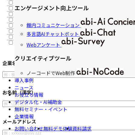
宿泊予約システム｜abi-Booking（予約プロ）
エンゲージメント向上ツール
MAツール｜abi-MA
Web広告｜abi-Booster
自動でユーザーの離脱防止｜abi-Conversion
館内コミュニケーション
レベニューマネージメント｜abi-Revenue controller
館内コミュニケーション｜abi-Ai Concierge
多言語AIチャットボット
多言語AIチャットボット｜abi-Chat
Webアンケート｜abi-Survey
Webアンケート
クリエイティブツール
企業名または施設名
ノーコードでWeb制作
導入事例
ニュース
お名前（漢字）
お役立ち情報
デジタル化・AI補助金
無料セミナー・イベント
企業情報
メールアドレス
お問い合わせ
無料デモ体験
資料請求