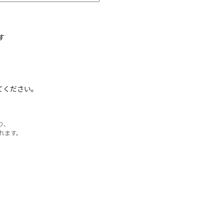
す
てください。
り、
れます。