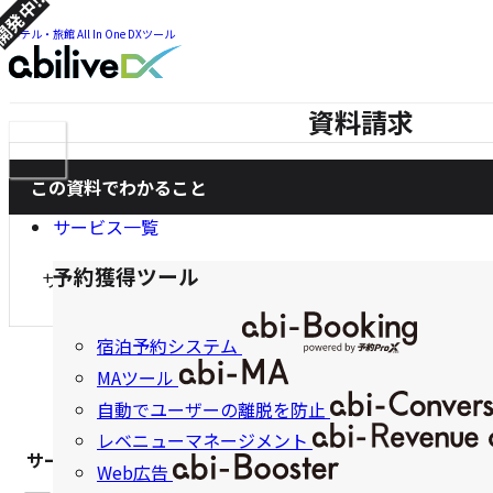
発中!!
ツ
ま
ま
ホテル・旅館 All In One DXツール
で
で
ジ
ジ
ャ
ャ
資料請求
ン
メ
ン
プ
ニ
プ
ュ
この資料でわかること
ー
サービス一覧
ナ
ビ
予約獲得ツール
サービスの詳細
解決できる課題
料金について
ゲ
宿泊予約システム
ー
MAツール
シ
※全て必須項目になります。
自動でユーザーの離脱を防止
ョ
レベニューマネージメント
サービスをお選びください
ン
Web広告