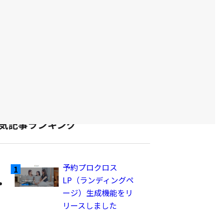
abi-Booking
て
abi-Booster
の
abi-Chat
記
abi-Concierge
事
abi-Conversion
abi-MA
を
abi-NoCode
表
abi-Survey
示
abiliveDX
気記事ランキング
予約プロクロス
LP（ランディングペ
ージ）生成機能をリ
リースしました