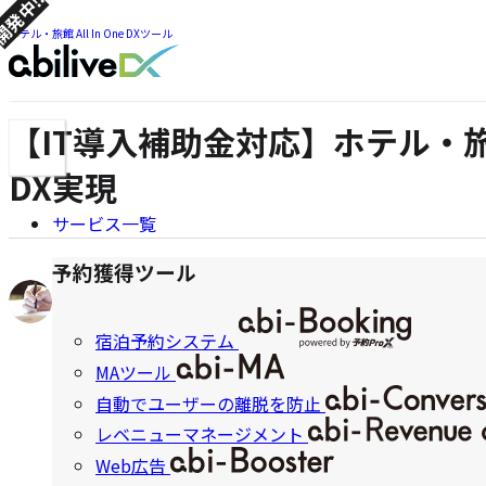
発中!!
ツ
ま
ま
ホテル・旅館 All In One DXツール
で
で
ジ
ジ
ャ
ャ
ン
【IT導入補助金対応】ホテル・
メ
ン
プ
ニ
プ
DX実現
ュ
ー
サービス一覧
ナ
ビ
予約獲得ツール
著
abiliveDX編集部
2025.09.03
2026.03.18
ゲ
公
更
者:
開
新
宿泊予約システム
ー
日:
日:
MAツール
シ
自動でユーザーの離脱を防止
ョ
レベニューマネージメント
ン
Web広告