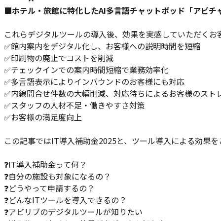
■ホテル・旅館に特化したAI多言語チャットポッド「アビチ
これらデジタルツールの導入後、効果を実感していただくお
✅️館内案内をデジタル化し、お客様への説明時間を短縮
✅️印刷物の廃止でコストを削減
✅️チェックインでの案内時間短縮で業務効率化
✅️多言語表示によりインバウンドのお客様にも対応
✅️内線問合せ件数の大幅削減、対応待ちによるお客様のスト
✅️スタッフの人材不足・働きやすさ対策
✅️お客様の満足度向上
この記事ではIT導入補助金2025と、ツール導入による効果
❓️IT導入補助金って何？
❓️自分の施設も対象になるの？
❓️どうやって申請するの？
❓️どんなITツールを導入できるの？
❓️アビリブのデジタルツールが知りたい