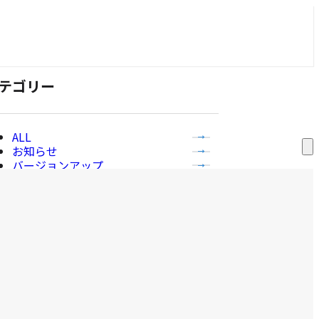
テゴリー
全
お知らせ
て
サ
バージョンアップ
ー
の
プレスリリース
ビ
記
メディア掲載
ス
事
一
補助金情報
覧
を
を
表
表
示
示
ービス
す
る
全