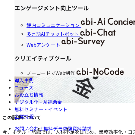
エンゲージメント向上ツール
館内コミュニケーション
多言語AIチャットボット
Webアンケート
クリエイティブツール
ノーコードでWeb制作
導入事例
ニュース
お役立ち情報
デジタル化・AI補助金
無料セミナー・イベント
企業情報
この記事について
お問い合わせ
無料デモ体験
資料請求
今、ホテル・旅館では、人材不足をはじめ、業務効率化・コ