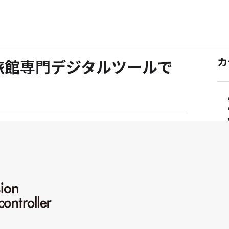
カ
旅館専門デジタルツールで
カ
補助金情報
テ
ゴ
リ
ー:
サ