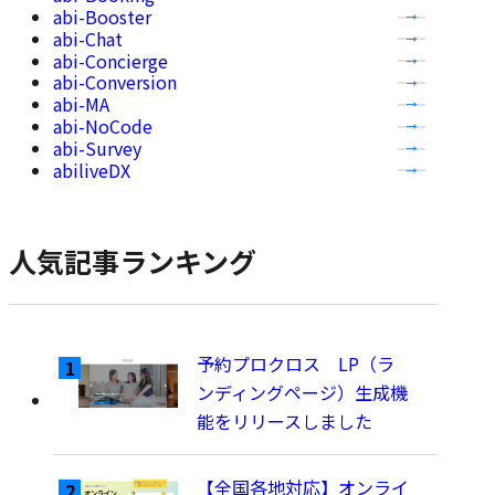
abi-Booster
の
abi-Chat
記
abi-Concierge
事
abi-Conversion
abi-MA
を
abi-NoCode
表
abi-Survey
示
abiliveDX
人気記事ランキング
予約プロクロス LP（ラ
ンディングページ）生成機
能をリリースしました
【全国各地対応】オンライ