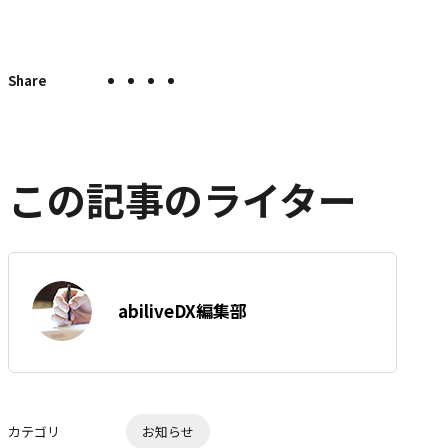
X
Facebook
LINE
こ
こ
の
で
で
で
の
ペ
シ
シ
シ
エ
ー
ェ
ェ
ェ
ン
ジ
ア
ア
ア
ト
を
この記事のライター
SNS
リ
で
ー
シ
を
ェ
は
ア
す
著
て
abiliveDX編集部
る
者:
な
ブ
ッ
ク
マ
カテゴリ
お知らせ
ー