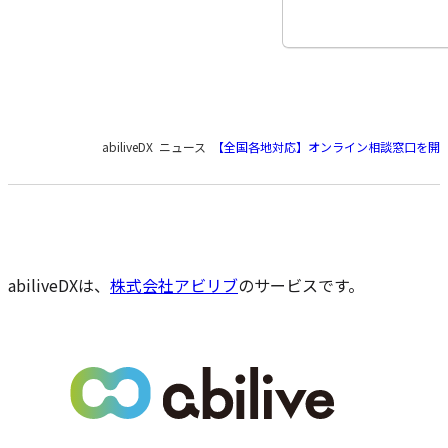
現
abiliveDX
ニュース
【全国各地対応】オンライン相談窓口を開
在
の
ペ
ー
ジ
の
abiliveDXは、
株式会社アビリブ
のサービスです。
位
置