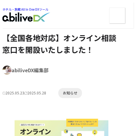
ー
ツ
ま
ま
ホテル・旅館 All In One DXツール
メ
で
で
ジ
ニ
ジ
ャ
ュ
ャ
ン
ン
ー
プ
【全国各地対応】オンライン相談
プ
窓口を開設いたしました！
著
abiliveDX編集部
者:
カ
2025.05.23
2025.05.28
お知らせ
公
更
テ
開
新
ゴ
日:
日:
リ
ー: