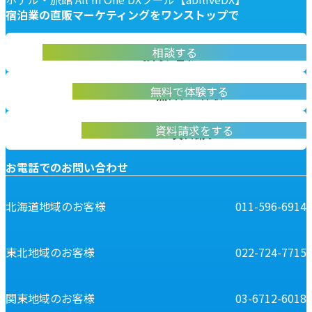
宿泊業の
直販マーケティングを
ワンストップで
abiliveDX導入に関する不明点をお答えします
相談する
お問い合わせ
実際に操作して体験いただけます
無料で体験する
無料デモ体験
abiliveDXの資料はこちらから
資料請求をする
資料請求
お電話でのお問い合わせ
北海道地域のお客様
011-596-6914
東北地域のお客様
022-724-7715
関東地域のお客様
03-6712-6018