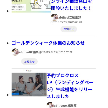
ンライン相談窓口を
ー:
開設いたしました！
著
abiliveDX編集部
者:
公
更
2025.05.23
2025.05.28
カ
開
新
お知らせ
テ
日:
日:
ゴ
ゴールデンウィーク休業のお知らせ
リ
著
公
更
abiliveDX編集部
2025.04.23
2025.07.09
ー:
者:
開
新
カ
お知らせ
日:
日:
テ
ゴ
予約プロクロス
リ
LP（ランディングペー
ー:
ジ）生成機能をリリー
スしました
著
abiliveDX編集部