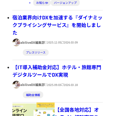
開
新
カ
お知らせ
バージョンアップ
日:
日:
テ
ゴ
宿泊業界向けDXを加速する『ダイナミッ
リ
クプライシングサービス』を開始しまし
ー:
た
著
公
更
abiliveDX編集部
2025.12.05
2026.03.09
者:
開
新
カ
プレスリリース
日:
日:
テ
ゴ
【IT導入補助金対応】ホテル・旅館専門
リ
デジタルツールでDX実現
ー:
著
公
更
abiliveDX編集部
2025.09.03
2026.03.18
者:
開
新
カ
補助金情報
日:
日:
テ
ゴ
【全国各地対応】オ
リ