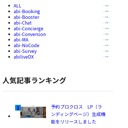
全
abi-Booking
て
abi-Booster
の
abi-Chat
記
abi-Concierge
事
abi-Conversion
abi-MA
を
abi-NoCode
表
abi-Survey
示
abiliveDX
人気記事ランキング
予約プロクロス LP（ラ
ンディングページ）生成機
能をリリースしました