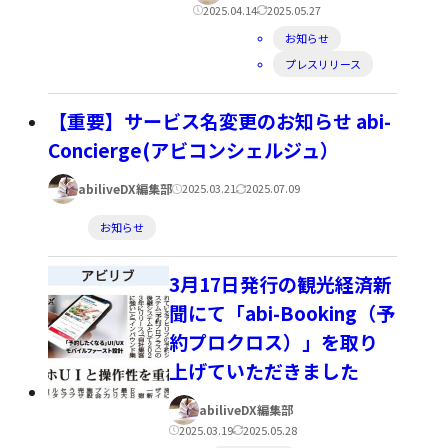
者:
公
更
2025.04.14
2025.05.27
カ
開
新
お知らせ
テ
プレスリリース
日:
日:
ゴ
【重要】サービス名変更のお知らせ abi-
リ
Concierge(アビコンシェルジュ）
ー:
著
公
更
abiliveDX編集部
2025.03.21
2025.07.09
者:
開
新
カ
お知らせ
日:
日:
テ
ゴ
3月17日発行の観光経済新
リ
聞にて「abi-Booking（予
ー:
約プロクロス）」を取り
上げていただきました
著
abiliveDX編集部
者:
公
更
2025.03.19
2025.05.28