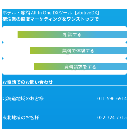
ホテル・旅館 All In One DXツール【abiliveDX】
宿泊業の
直販マーケティングを
ワンストップで
abiliveDX導入に関する不明点をお答えします
相談する
お問い合わせ
実際に操作して体験いただけます
無料で体験する
無料デモ体験
abiliveDXの資料はこちらから
資料請求をする
資料請求
お電話でのお問い合わせ
北海道地域のお客様
011-596-6914
東北地域のお客様
022-724-7715