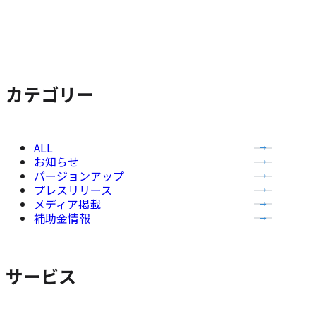
ペ
在
の
の
ペ
ー
ペ
ー
ジ
ー
ジ
ジ）
へ
ナ
カテゴリー
ビ
ゲ
全
ー
お知らせ
て
バージョンアップ
シ
の
プレスリリース
記
ョ
メディア掲載
事
補助金情報
ン
を
表
示
サービス