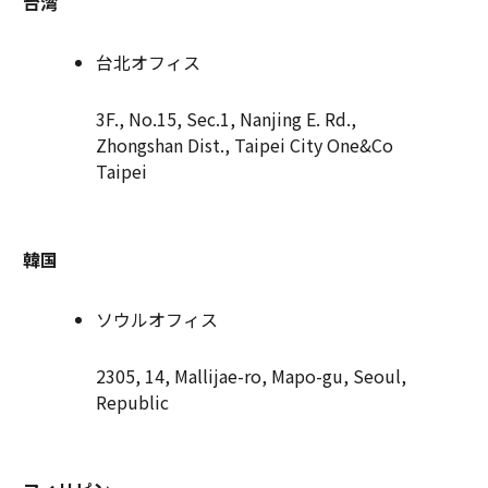
台湾
台北オフィス
3F., No.15, Sec.1, Nanjing E. Rd.,
Zhongshan Dist., Taipei City One&Co
Taipei
韓国
ソウルオフィス
2305, 14, Mallijae-ro, Mapo-gu, Seoul,
Republic