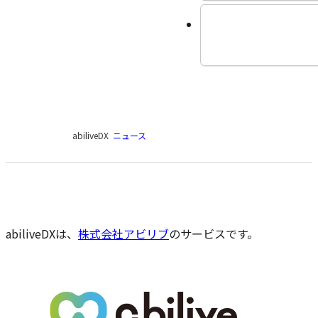
現
abiliveDX
ニュース
在
の
ペ
ー
ジ
の
abiliveDXは、
株式会社アビリブ
のサービスです。
位
置