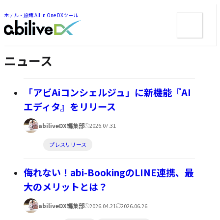
ー
ツ
ま
ま
ホテル・旅館 All In One DXツール
メ
で
で
ジ
ニ
ジ
ャ
ュ
ャ
ン
ン
ー
プ
ニュース
プ
「アビAiコンシェルジュ」に新機能『AI
エディタ』をリリース
著
公
abiliveDX編集部
2026.07.31
者:
開
カ
プレスリリース
日:
テ
ゴ
侮れない！abi-BookingのLINE連携、最
リ
大のメリットとは？
ー:
著
公
更
abiliveDX編集部
2026.04.21
2026.06.26
者: