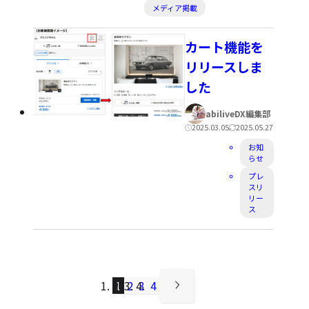
カ
開
新
メディア掲載
テ
日:
日:
ゴ
カート機能を
リ
リリースしま
ー:
した
著
abiliveDX編集部
者:
公
更
2025.03.05
2025.05.27
カ
開
新
お知
らせ
テ
日:
日:
プレ
ゴ
スリ
リー
リ
ス
ー:
1
2
3
4
（現
次