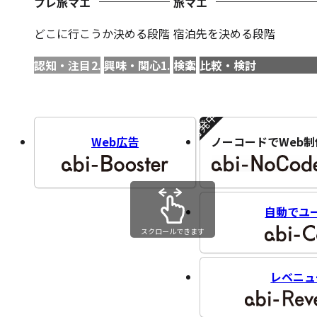
プレ旅マエ
旅マエ
どこに行こうか決める段階
宿泊先を決める段階
認知・注目
興味・関心
検索
比較・検討
開発中!!
Web広告
ノーコードでWeb制
自動でユ
スクロールできます
レベニュ