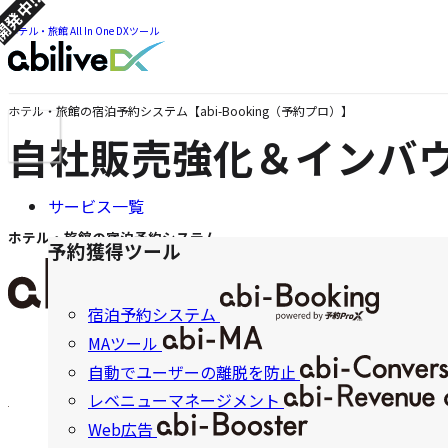
発中!!
ツ
ま
ま
ホテル・旅館 All In One DXツール
で
で
ジ
ジ
ャ
ャ
ン
ホテル・旅館の宿泊予約システム【abi-Booking（予約プロ）】
メ
ン
プ
自社販売強化＆インバ
ニ
プ
ュ
ー
サービス一覧
ナ
ホテル・旅館の宿泊予約システム
ビ
予約獲得ツール
ゲ
お問い合わせをする
宿泊予約システム
ー
MAツール
無料デモ体験はこちらからご
シ
自動でユーザーの離脱を防止
ョ
レベニューマネージメント
ン
Web広告