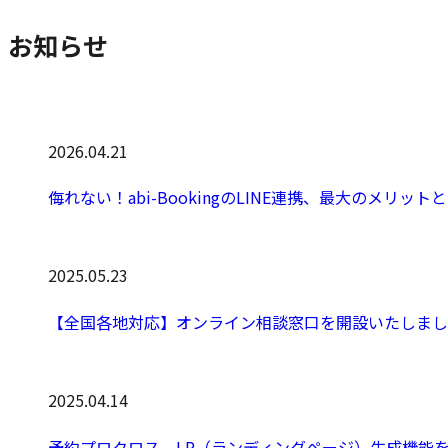
お知らせ
2026.04.21
公
開
侮れない！abi-BookingのLINE連携、最大のメリット
日:
2025.05.23
公
開
【全国各地対応】オンライン相談窓口を開設いたしまし
日:
2025.04.14
公
開
予約プロクロス LP（ランディングページ）生成機能