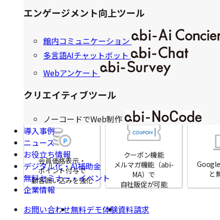
エンゲージメント向上ツール
館内コミュニケーション
多言語AIチャットボット
が共同開発
Webアンケート
クリエイティブツール
ノーコードでWeb制作
導入事例
ニュース
お役立ち情報
クーポン機能
会員価格表示・
Goog
メルマガ機能（abi-
デジタル化・AI補助金
ポイント付与で
と
MA）で
無料セミナー・イベント
顧客囲い込みを強化
自社販促が可能
企業情報
お問い合わせ
無料デモ体験
資料請求