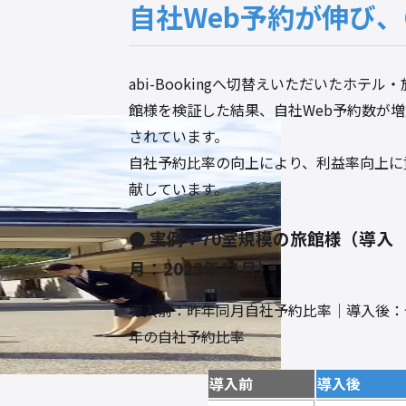
自社Web予約が伸び、
abi-Bookingへ切替えいただいたホテル・
館様を検証した結果、自社Web予約数が増
されています。
自社予約比率の向上により、利益率向上に
献しています。
実例：70室規模の旅館様（導入
月：2023年11月）
導入前：昨年同月自社予約比率｜導入後：
年の自社予約比率
導入前
導入後