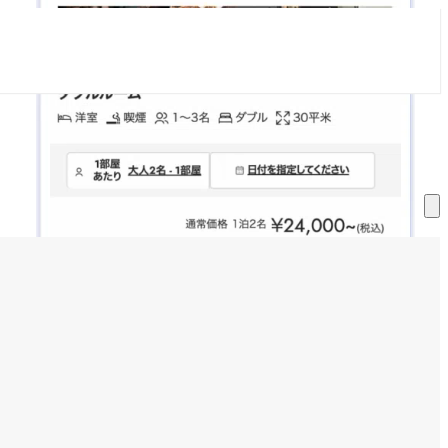
サ
ー
ビ
ス
一
覧
を
表
示
す
る