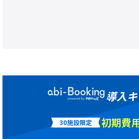
導入キ
初期費用
30施設限定