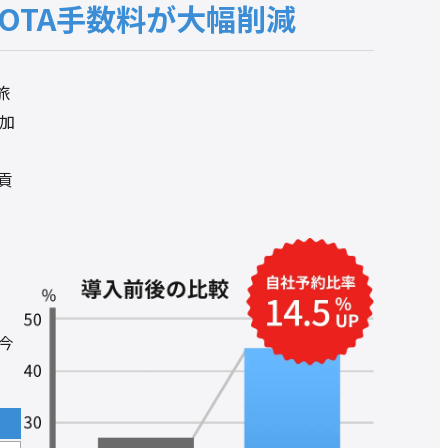
OTA手数料が大幅削減
旅
加
貢
今