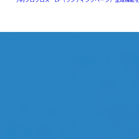
日:
動
画