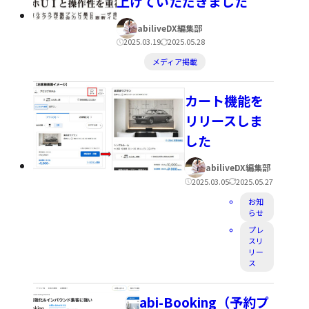
上げていただきました
著
abiliveDX編集部
者:
公
更
2025.03.19
2025.05.28
カ
開
新
メディア掲載
テ
日:
日:
ゴ
カート機能を
リ
リリースしま
ー:
した
著
abiliveDX編集部
者:
公
更
2025.03.05
2025.05.27
カ
開
新
お知
らせ
テ
日:
日:
プレ
ゴ
スリ
リー
リ
ス
ー:
abi-Booking（予約プ