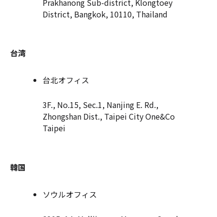
Prakhanong Sub-district, Klongtoey
District, Bangkok, 10110, Thailand
台湾
台北オフィス
3F., No.15, Sec.1, Nanjing E. Rd.,
Zhongshan Dist., Taipei City One&Co
Taipei
韓国
ソウルオフィス