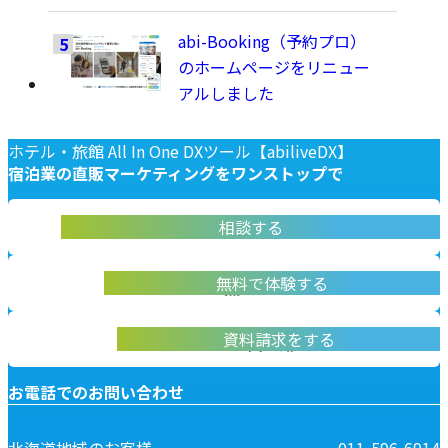
abi-Booking（予約プロ）
のホームページをリニュー
アルしました
ホテル・旅館 All In One DXツール【abiliveDX】
宿泊業の
直販マーケティングを
ワンストップで
abiliveDX導入に関する不明点をお答えします
相談する
お問い合わせ
実際に操作して体験いただけます
無料で体験する
無料デモ体験
abiliveDXの資料はこちらから
資料請求をする
資料請求
お電話でのお問い合わせ
北海道地域のお客様
011-596-6914