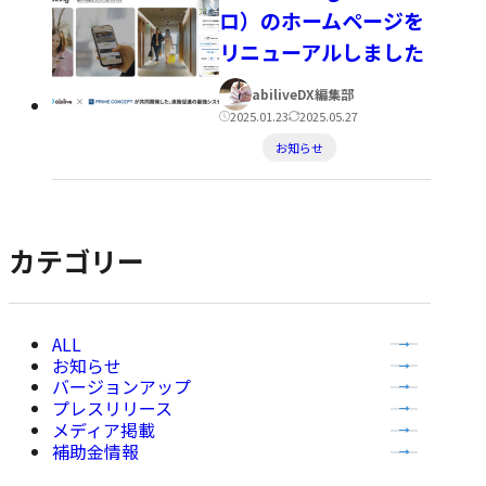
ロ）のホームページを
リニューアルしました
著
abiliveDX編集部
者:
公
更
2025.01.23
2025.05.27
カ
開
新
お知らせ
テ
日:
日:
ゴ
リ
カテゴリー
ー:
全
お知らせ
て
バージョンアップ
の
プレスリリース
記
メディア掲載
事
補助金情報
を