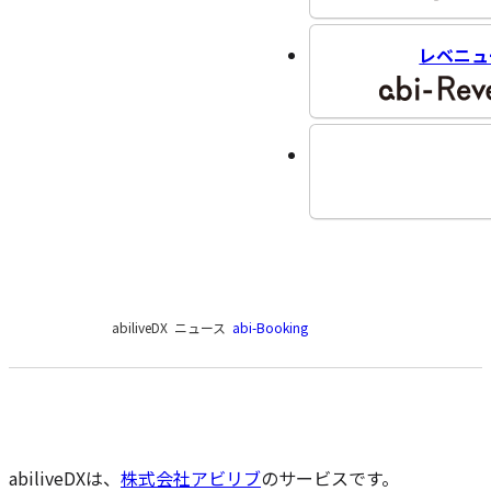
レベニュ
現
abiliveDX
ニュース
abi-Booking
在
の
ペ
ー
ジ
の
abiliveDXは、
株式会社アビリブ
のサービスです。