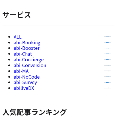
表
示
サービス
全
abi-Booking
て
abi-Booster
の
abi-Chat
記
abi-Concierge
事
abi-Conversion
abi-MA
を
abi-NoCode
表
abi-Survey
示
abiliveDX
人気記事ランキング