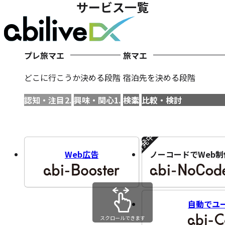
サービス一覧
プレ旅マエ
旅マエ
どこに行こうか決める段階
宿泊先を決める段階
認知・注目
興味・関心
検索
比較・検討
開発中!!
Web広告
ノーコードでWeb制
自動でユ
スクロールできます