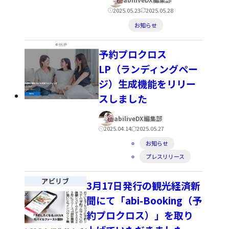
者:
公
更
2025.05.23
2025.05.28
カ
開
新
お知らせ
テ
日:
日:
ゴ
予約プロクロス
リ
LP（ランディングペー
ー:
ジ）生成機能をリリー
スしました
著
abiliveDX編集部
者:
公
更
2025.04.14
2025.05.27
カ
開
新
お知らせ
テ
プレスリリース
日:
日:
ゴ
3月17日発行の観光経済新
リ
聞にて「abi-Booking（予
ー:
約プロクロス）」を取り