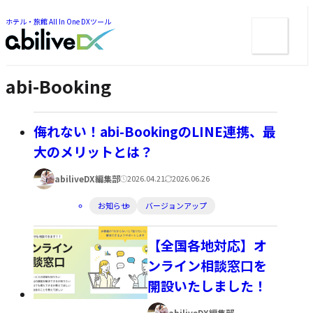
ー
ツ
ま
ま
ホテル・旅館 All In One DXツール
メ
で
で
ジ
ニ
ジ
ャ
ュ
ャ
ン
ン
ー
プ
abi-Booking
プ
侮れない！abi-BookingのLINE連携、最
大のメリットとは？
著
公
更
abiliveDX編集部
2026.04.21
2026.06.26
者:
開
新
カ
お知らせ
バージョンアップ
日:
日:
テ
ゴ
【全国各地対応】オ
リ
ンライン相談窓口を
ー:
開設いたしました！
著
abiliveDX編集部