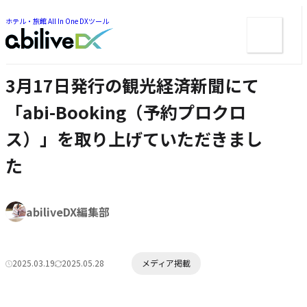
ー
ツ
ま
ま
ホテル・旅館 All In One DXツール
メ
で
で
ジ
ニ
ジ
ャ
ュ
ャ
ン
ン
ー
プ
3月17日発行の観光経済新聞にて
プ
「abi-Booking（予約プロクロ
ス）」を取り上げていただきまし
た
著
abiliveDX編集部
者:
カ
2025.03.19
2025.05.28
メディア掲載
公
更
テ
開
新
ゴ
日:
日:
リ