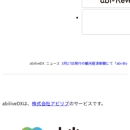
現
abiliveDX
ニュース
3月17日発行の観光経済新聞にて「abi-B
在
の
ペ
ー
ジ
の
abiliveDXは、
株式会社アビリブ
のサービスです。
位
置