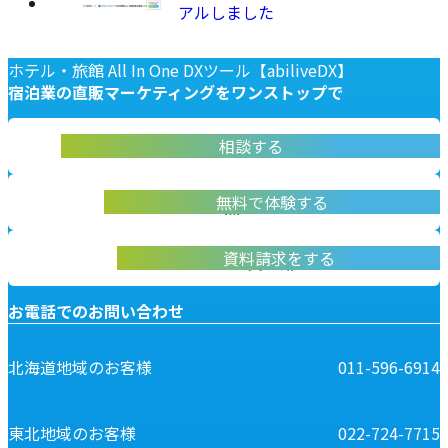
アルしました
ホテル・旅館 All In One DXツール【abiliveDX】
宿泊業の
直販マーケティングを
ワンストップで
abiliveDX導入に関する不明点をお答えします
相談する
お問い合わせ
実際に操作して体験いただけます
無料で体験する
無料デモ体験
abiliveDXの資料はこちらから
資料請求をする
資料請求
お電話でのお問い合わせ
北海道地域のお客様
011-596-6914
東北地域のお客様
022-724-7715