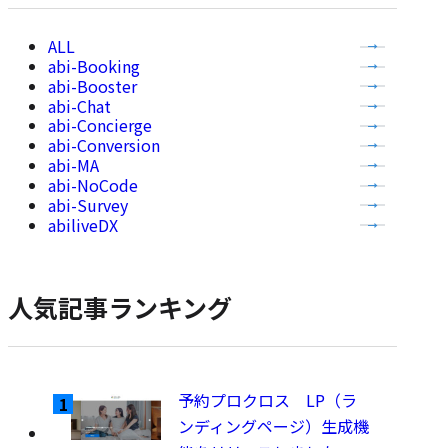
全
abi-Booking
て
abi-Booster
の
abi-Chat
記
abi-Concierge
事
abi-Conversion
abi-MA
を
abi-NoCode
表
abi-Survey
示
abiliveDX
人気記事ランキング
予約プロクロス LP（ラ
ンディングページ）生成機