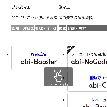
プレ旅マエ
旅マエ
どこに行こうか決める段階
宿泊先を決める段階
認知・注目
興味・関心
検索
比較・検討
開発中!!
Web広告
ノーコードでWeb制
自動でユ
スクロールできます
レベニュ