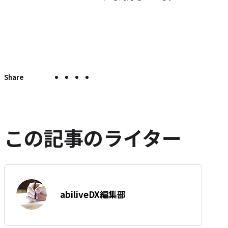
X
Facebook
LINE
こ
こ
の
で
で
で
の
ペ
シ
シ
シ
エ
ー
ェ
ェ
ェ
ン
ジ
ア
ア
ア
ト
を
この記事のライター
SNS
リ
で
ー
シ
を
ェ
は
ア
す
著
て
abiliveDX編集部
る
者:
な
ブ
ッ