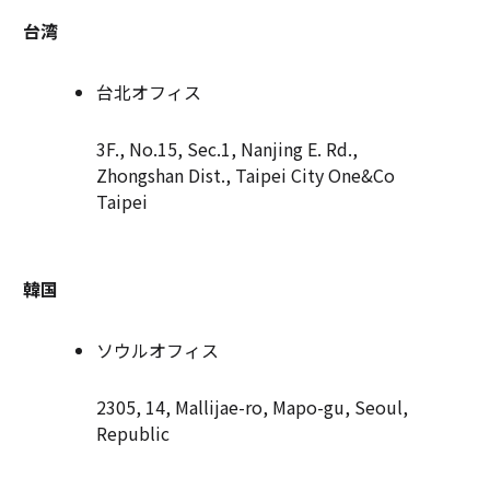
台湾
台北オフィス
3F., No.15, Sec.1, Nanjing E. Rd.,
Zhongshan Dist., Taipei City One&Co
Taipei
韓国
ソウルオフィス
2305, 14, Mallijae-ro, Mapo-gu, Seoul,
Republic