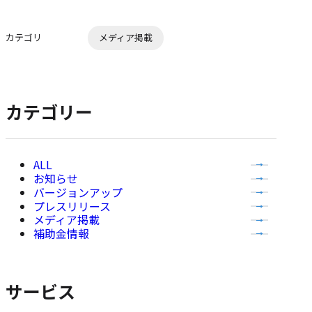
ク
マ
カテゴリ
メディア掲載
ー
ク
に
追
カテゴリー
加
全
お知らせ
て
バージョンアップ
の
プレスリリース
記
メディア掲載
事
補助金情報
を
表
示
サービス