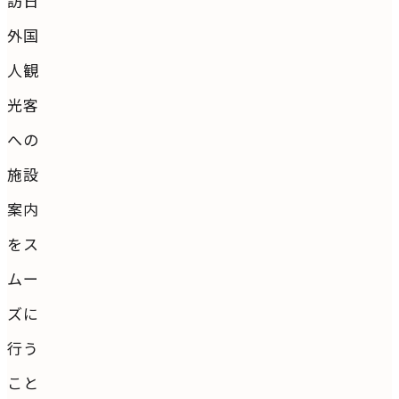
訪日
外国
人観
光客
への
施設
案内
をス
ムー
ズに
行う
こと