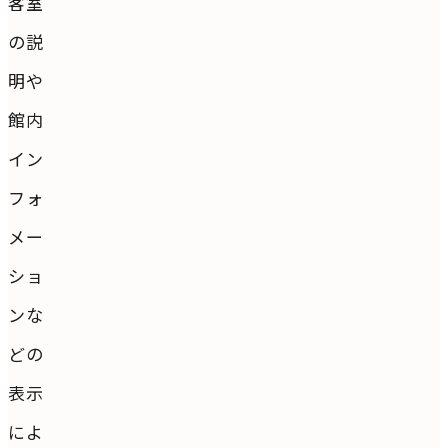
客室
の説
明や
館内
イン
フォ
メー
ショ
ンな
どの
表示
によ