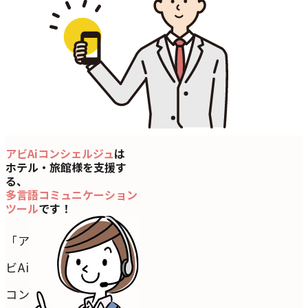
アビAiコンシェルジュ
は
ホテル・旅館様を支援す
る、
多言語コミュニケーション
ツール
です！
「ア
ビAi
コン