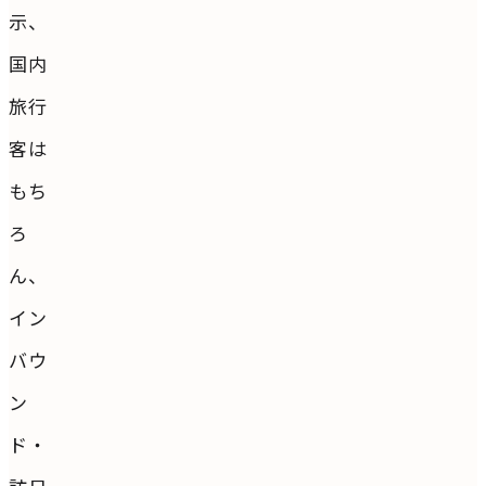
示、
国内
旅行
客は
もち
ろ
ん、
イン
バウ
ン
ド・