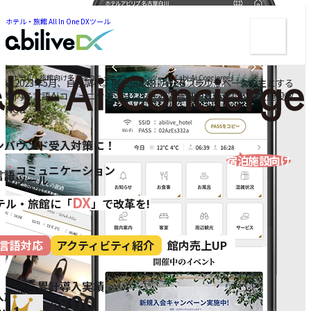
ー
ツ
ま
ま
ホテル・旅館 All In One DXツール
メ
で
で
ジ
ニ
ジ
ャ
ュ
ャ
ン
ン
ー
ホテル・旅館向け多言語コミュニケーションツール「abi-Ai Concierge」
プ
※2023年5月、自社調べ。宿泊施設向けWEBブラウザベースを主とする
プ
館内多言語Aiコミュニケーションツール（無料・有料含む）導入施設数
NO.1
ンバウンド受入対策
に！
宿泊施設向け
コミュニケーション
言
語
ツール
DX
テル・旅館に「
」で改革を!
言語対応
アクティビティ紹介
館内売上UP
累計導入実績
800
入施設数
約