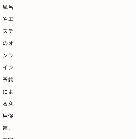
風呂
やエ
ステ
のオ
ンラ
イン
予約
によ
る利
用促
進、