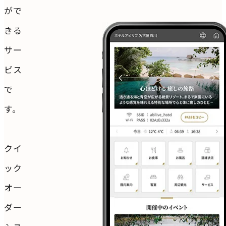
がで
きる
サー
ビス
で
す。
クイ
ック
オー
ダー