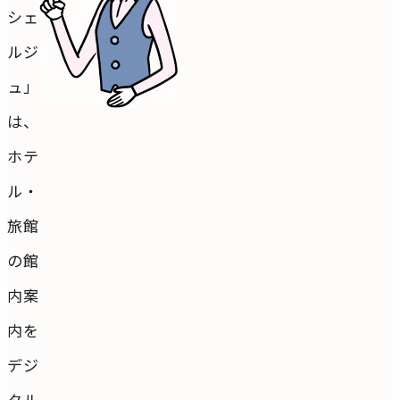
シェ
ルジ
ュ」
は、
ホテ
ル・
旅館
の館
内案
内を
デジ
タル