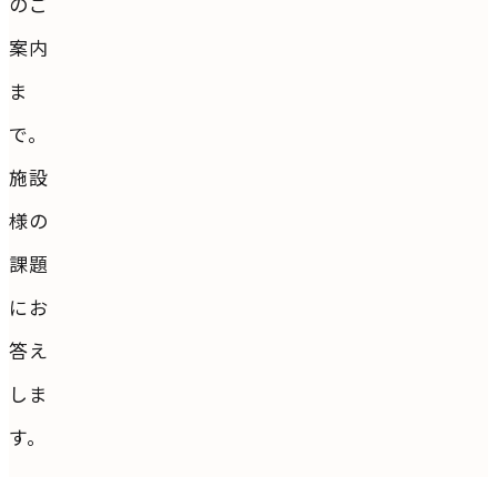
のご
案内
ま
で。
施設
様の
課題
にお
答え
しま
す。