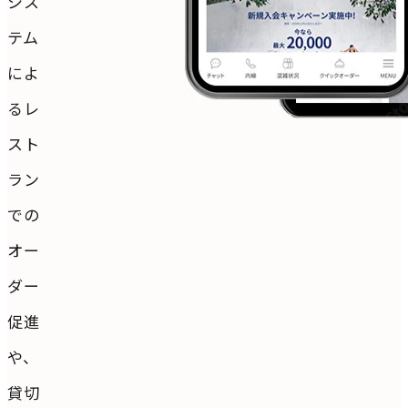
シス
テム
によ
るレ
スト
ラン
での
オー
ダー
促進
や、
貸切