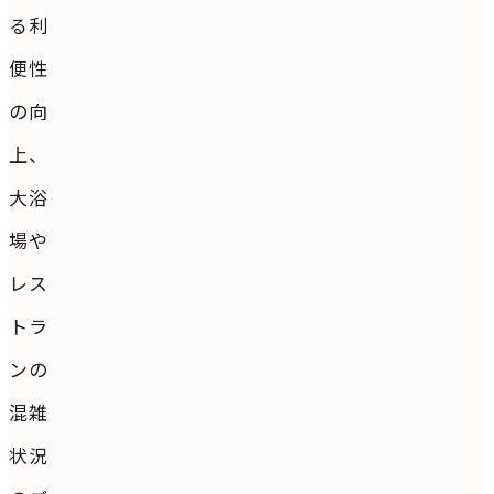
る利
便性
の向
上、
大浴
場や
レス
トラ
ンの
混雑
状況