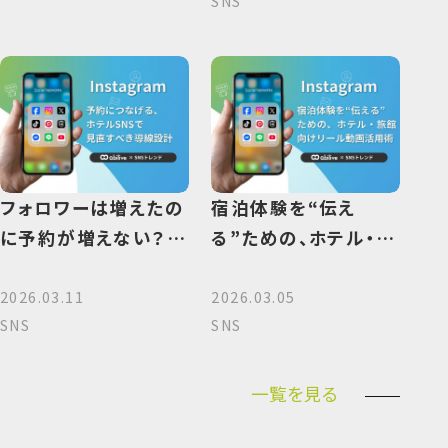
SNS
ル...
フォロワーは増えたの
宿泊体験を“伝え
に予約が増えない？
る”ための、ホテル・旅
ホテルSNSで見直す
館向けリール動画活
べき導線設計
用術
2026.03.11
2026.03.05
SNS
SNS
一覧を見る