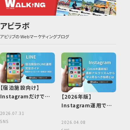
アビラボ
アビリブの Webマーケティングブログ
【宿泊施設向け】
Instagramだけでは
【2026年版】
不十分？LINEでリピ
Instagram運用でフ
ーターを増やす方法
ォロワー数をKPIにす
2026.07.31
SNS
るのは間違い？最新ア
2026.04.08