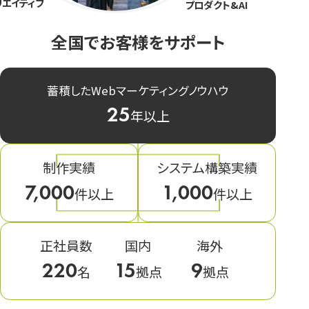
リエイティブ
プロダクト&AI
全国でお客様をサポート
蓄積したWebマーケティングノウハウ
25
年以上
制作実績
システム構築実績
7,000
1,000
件以上
件以上
正社員数
国内
海外
220
15
9
名
拠点
拠点