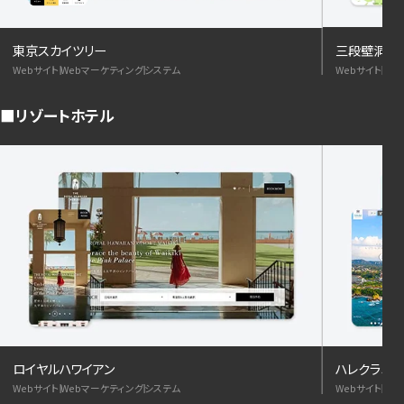
三段壁洞窟
東京スカイツリー
Webサイト
We
Webサイト
Webマーケティング
システム
リゾートホテル
ロイヤルハワイアン
ハレクラニ
Webサイト
Webマーケティング
システム
Webサイト
We