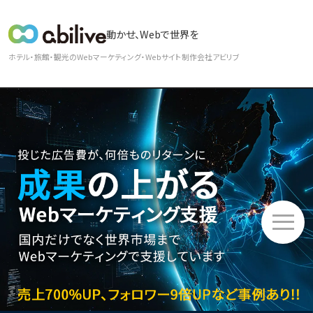
メ
動かせ、Webで世界を
イ
ホテル・旅館・観光のWebマーケティング・Webサイト制作会社アビリブ
ン
メ
ホ
ア
成
ア
ホ
ニ
テ
ビ
果
ジ
テ
ュ
ル・
リ
の
ア
ル・
ー
旅
ブ
上
を
旅
館
の
が
中
館
DX
理
る
心
向
ツ
念
Web
に
け
メ
ー
マ
海
無
ニ
ル
ー
外
料
ュ
abilive
ケ
9
WEB
ー
DX
テ
拠
セ
ィ
点
ミ