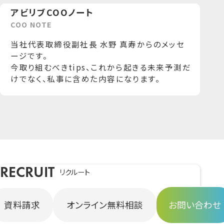
そ
アビリブCOOノート
の
他
当社代表取締役副社長 水野 真寿からのメッセ
メ
ージです。
デ
今取り組むべきtips、これから起きる未来予測だ
ィ
けでなく、私事に含めた内容になります。
ア
リクルート
一緒に人と世界を動かす
資料請求
オンライン無料相談
お問い合わせ
仲間を募集しています。