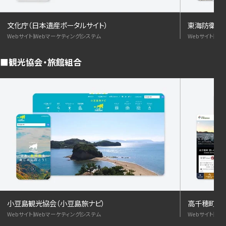
文化庁（日本遺産ポータルサイト）
東海防衛支
Webサイト
Webマーケティング
システム
Webサイト
We
観光協会・旅館組合
小豆島観光協会（小豆島旅ナビ）
高千穂町観
Webサイト
Webマーケティング
システム
Webサイト
We