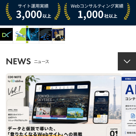
ン
ア
ナ
グ
ビ
ー
支
リ
援
ブ
成果の上がる
は
Webマーケティング支援
世
界
へ。
ニュース
カ
テ
ゴ
リ
ー
を
開
く