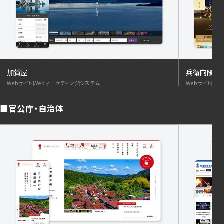
加賀屋
兵衛向陽閣
Webサイト
Webマーケティング
システム
Webサイト
We
官公庁・自治体