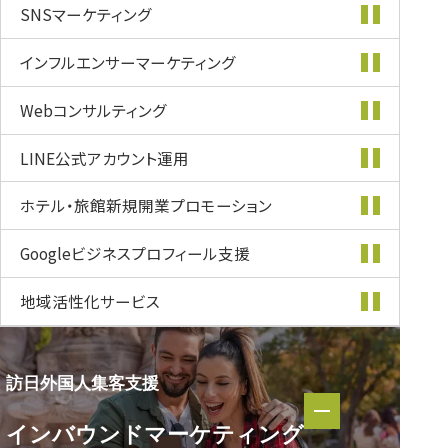
SNSマーケティング
インフルエンサー
マーケティング
Webコンサルティング
LINE公式
アカウント運用
ホテル・旅館新規開業
プロモーション
Googleビジネス
プロフィール支援
地域活性化
サービス
訪日外国人集客支援
訪日外国人集客支援
インバウンド
マーケティング
インバウンド