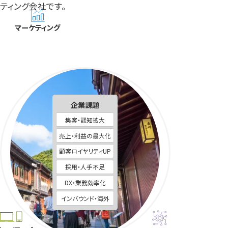
ティング会社です。
マーケティング
企業課題
集客・認知拡大
売上・利益の最大化
顧客ロイヤリティUP
採用・人手不足
DX・業務効率化
インバウンド・海外