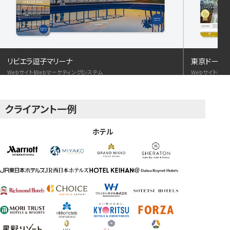
リビエラ逗子マリーナ
東京ドーム
Webサイト
Webマーケティング
システム
Webサイト
We
クライアント一例
ホテル