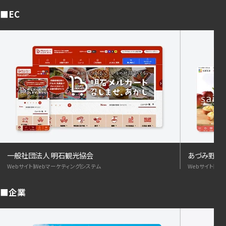
EC
一般社団法人 明石観光協会
あづみ野菓子
Webサイト
Webマーケティング
システム
Webサイト
We
企業