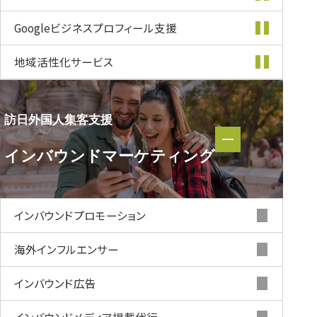
Googleビジネス
プロフィール支援
地域活性化
サービス
訪日外国人集客支援
訪日外国人集客支援
インバウンド
マーケティング
インバウンド
マーケティング
インバウンド
プロモーション
海外インフルエンサー
インバウンド
広告
インバウンド
メディア掲載代行