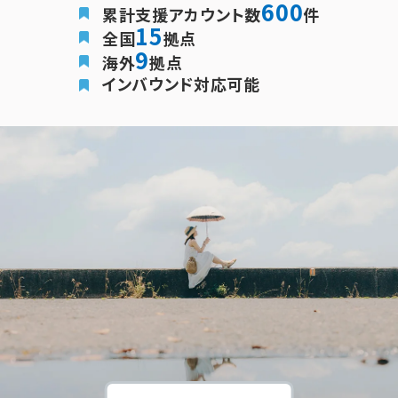
600
累計支援アカウント数
件
15
全国
拠点
9
海外
拠点
インバウンド対応可能