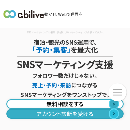
メ
動かせ、Webで世界を
イ
ン
SNSマーケティングの相談・依頼は、Webマーケティング会社アビリブへ
メ
宿泊・観光のSNS運用で、
ニ
「予約・集客」
を最大化
ュ
ー
SNSマーケティング支援
フォロワー数だけじゃない。
売上・予約・来訪
につながる
メ
SNSマーケティングをワンストップで。
ニ
ュ
無料相談をする
ー
アカウント診断を受ける