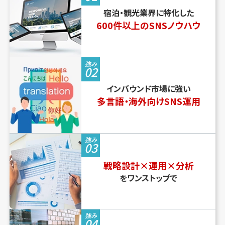
宿泊・観光業界に特化した
600件以上のSNSノウハウ
強み
02
インバウンド市場に強い
多言語・海外向けSNS運用
強み
03
戦略設計×運用×分析
をワンストップで
強み
04