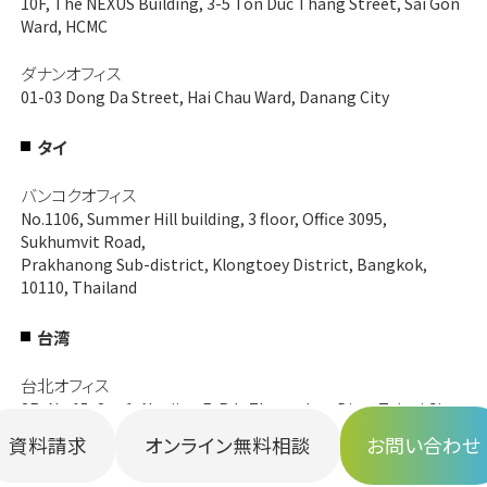
10F, The NEXUS Building, 3-5 Ton Duc Thang Street, Sai Gon
Ward, HCMC
ダナンオフィス
01-03 Dong Da Street, Hai Chau Ward, Danang City
タイ
バンコクオフィス
No.1106, Summer Hill building, 3 floor, Office 3095,
Sukhumvit Road,
Prakhanong Sub-district, Klongtoey District, Bangkok,
10110, Thailand
台湾
台北オフィス
3F., No.15, Sec.1, Nanjing E. Rd., Zhongshan Dist., Taipei City
One&Co Taipei
資料請求
オンライン無料相談
お問い合わせ
韓国