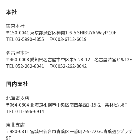
支
本社
店
東京本社
〒150-0041
東京都渋谷区神南1-6-5 SHIBUYA WayP 10F
TEL 03-5990-4855 FAX 03-6712-6019
名古屋本社
〒460-0008
愛知県名古屋市中区栄5-28-12 名古屋若宮ビル12F
TEL 052-262-8041 FAX 052-262-8042
国内支社
北海道支店
〒064-0804
北海道札幌市中央区南四条西1-15-2 栗林ビル6F
TEL 011-596-6914
東北支店
〒980-0811
宮城県仙台市青葉区一番町2-5-22 GC青葉通りプラザ
9F