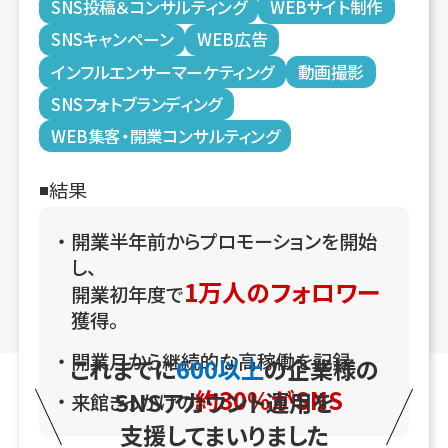
SNS投稿＆コンサルティング
WEBサイト制作
SNSキャンペーン
WEB広告
インフルエンサーマーケティング
動画撮影
SNSフォトブランディング
WEB集客・開業コンサルティング
結果
開業半年前からプロモーションを開始
し、
1万人のフォロワー
開業初年度で
獲得。
開業月から継続的な高稼働を記録
これまでに
600以上
の企業様の
約30％がSNS
SNSアカウント運用を
来館きっかけの
支援してまいりました