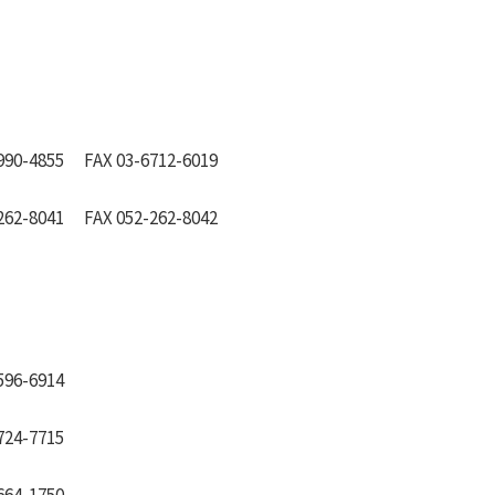
990-4855 FAX 03-6712-6019
262-8041 FAX 052-262-8042
596-6914
724-7715
664-1750