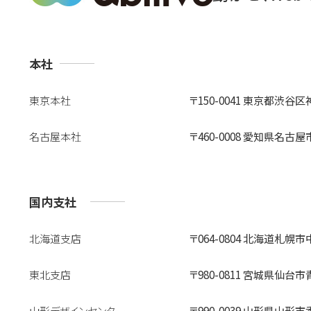
支
本社
店
東京本社
〒150-0041
東京都渋谷区神南1-
名古屋本社
〒460-0008
愛知県名古屋市中
国内支社
北海道支店
〒064-0804
北海道札幌市中
東北支店
〒980-0811
宮城県仙台市青葉
山形デザインセンター
〒990-0039
山形県山形市香澄