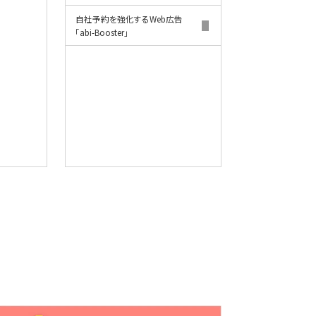
自社予約を強化するWeb広告
「abi-Booster」