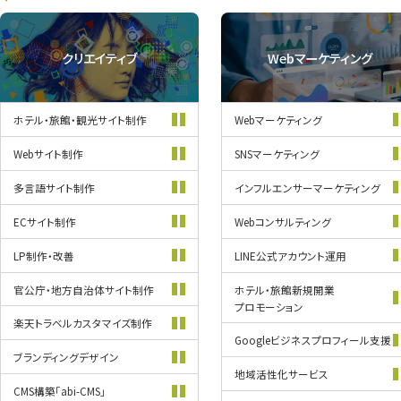
クリエイティブ
Webマーケティング
ホテル・旅館・
観光サイト制作
Webマーケティング
Webサイト制作
SNSマーケティング
多言語サイト制作
インフルエンサー
マーケティング
ECサイト制作
Webコンサルティング
LP制作・改善
LINE公式
アカウント運用
官公庁・地方自治体
サイト制作
ホテル・旅館新規開業
プロモーション
楽天トラベル
カスタマイズ
制作
Googleビジネス
プロフィール支援
ブランディング
デザイン
地域活性化
サービス
CMS構築
「abi-CMS」