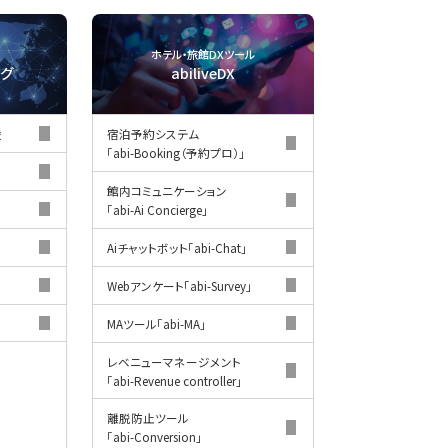
ホテル・旅館DXツール
ング
abiliveDX
援
宿泊予約システム
「abi-Booking（予約プロ）」
館内コミュニケーション
「abi-Ai Concierge」
Aiチャットボット
「abi-Chat」
Webアンケート
「abi-Survey」
MAツール
「abi-MA」
レベニューマネージメント
「abi-Revenue controller」
離脱防止ツール
「abi-Conversion」