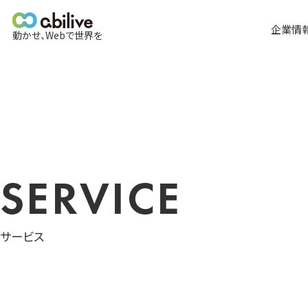
メ
イ
企業情
動かせ、Webで世界を
ン
メ
全て
ニ
ュ
ー
SERVICE
サービス