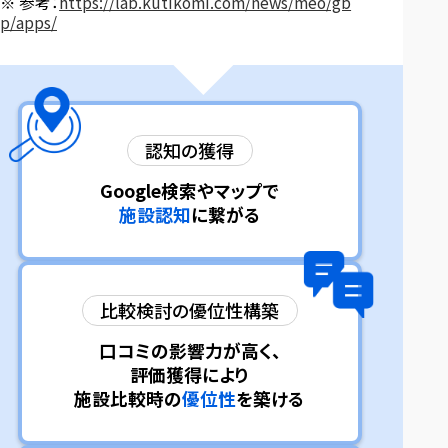
参考：
https://lab.kutikomi.com/news/meo/gb
p/apps/
認知の獲得
Google検索や
マップで
施設認知
に
繋がる
比較検討の
優位性構築
口コミの
影響力が高く、
評価獲得により
施設比較時の
優位性
を築ける