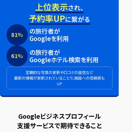
上位表示
され、
予約率UP
に繋がる
の旅行者が
81
%
Googleを利用
の旅行者が
61
%
Googleホテル検索を利用
定期的な写真の更新や口コミの返信など
最新の情報が更新されていることで、施設への信頼感も
UP
Googleビジネスプロフィール
支援サービスで期待できること