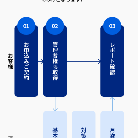
01
02
03
お申込み
管理者
レポート
お客様
権限
ご契約
確認
取得
対策
月次