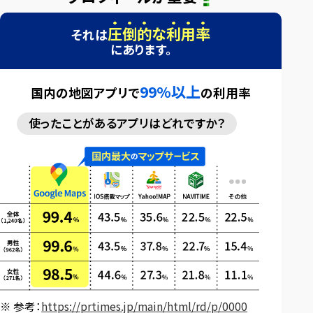
圧
倒
的
な
利
用
率
それは
にあります。
99%以上
国内の地図アプリで
の利用率
使ったことがある
アプリはどれですか？
参考：
https://prtimes.jp/main/html/rd/p/0000