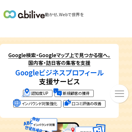
メ
動かせ、Webで世界を
イ
ン
メ
ニ
ュ
Google検索・Googleマップ上で見つかる宿へ。
ー
国内客・訪日客の集客を支援
Googleビジネスプロフィール
支援サービス
メ
認知度UP
新規顧客の獲得
ニ
ュ
インバウンド対策強化
口コミ評価の改善
ー