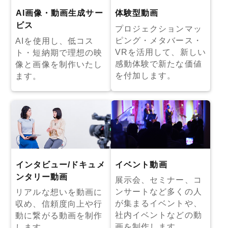
AI画像・動画生成サー
体験型動画
ビス
プロジェクションマッ
ピング・メタバース・
AIを使用し、低コス
VRを活用して、新しい
ト・短納期で理想の映
感動体験で新たな価値
像と画像を制作いたし
を付加します。
ます。
インタビュー/ドキュメ
イベント動画
ンタリー動画
展示会、セミナー、コ
ンサートなど多くの人
リアルな想いを動画に
が集まるイベントや、
収め、信頼度向上や行
社内イベントなどの動
動に繋がる動画を制作
画を制作します。
します。