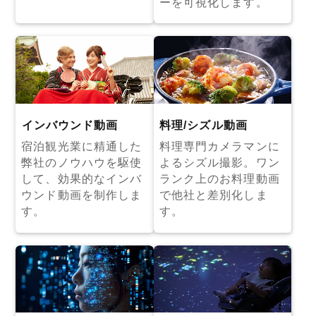
ーを可視化します。
インバウンド動画
料理/シズル動画
宿泊観光業に精通した
料理専門カメラマンに
弊社のノウハウを駆使
よるシズル撮影。ワン
して、効果的なインバ
ランク上のお料理動画
ウンド動画を制作しま
で他社と差別化しま
す。
す。