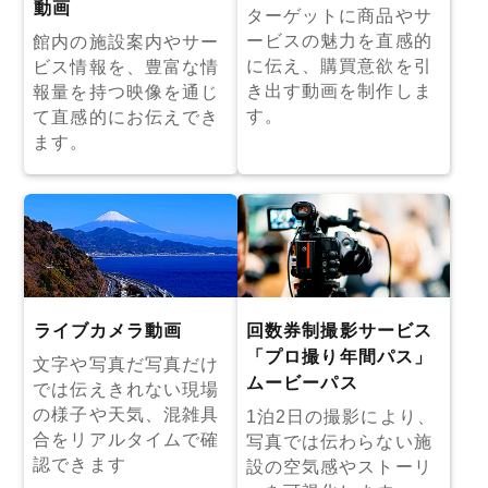
動画
ターゲットに商品やサ
ービスの魅力を直感的
館内の施設案内やサー
に伝え、購買意欲を引
ビス情報を、豊富な情
き出す動画を制作しま
報量を持つ映像を通じ
す。
て直感的にお伝えでき
ます。
ライブカメラ動画
回数券制撮影サービス
「プロ撮り年間パス」
文字や写真だ写真だけ
ムービーパス
では伝えきれない現場
の様子や天気、混雑具
1泊2日の撮影により、
合をリアルタイムで確
写真では伝わらない施
認できます
設の空気感やストーリ