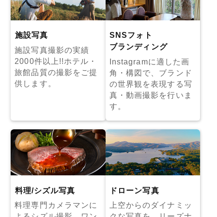
施設写真
SNSフォト
ブランディング
施設写真撮影の実績
2000件以上!!ホテル・
Instagramに適した画
旅館品質の撮影をご提
角・構図で、ブランド
供します。
の世界観を表現する写
真・動画撮影を行いま
す。
料理/シズル写真
ドローン写真
料理専門カメラマンに
上空からのダイナミッ
よるシズル撮影。ワン
クな写真を、リーズナ