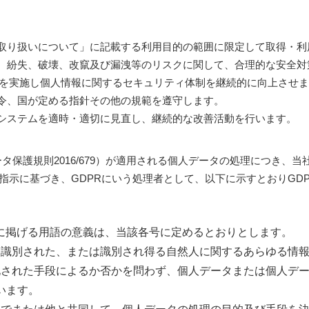
の取り扱いについて」に記載する利用目的の範囲に限定して取得・
ス、紛失、破壊、改竄及び漏洩等のリスクに関して、合理的な安全
を実施し個人情報に関するセキュリティ体制を継続的に向上させ
法令、国が定める指針その他の規範を遵守します。
トシステムを適時・適切に見直し、継続的な改善活動を行います。
ータ保護規則2016/679）が適用される個人データの処理につき
指示に基づき、GDPRにいう処理者として、以下に示すとおりGD
号に掲げる用語の意義は、当該各号に定めるとおりとします。
とは、識別された、または識別され得る自然人に関するあらゆる情
自動化された手段によるか否かを問わず、個人データまたは個人デ
います。
、単独でまたは他と共同して、個人データの処理の目的及び手段を