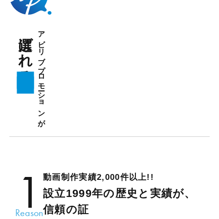
選ばれる
アビリブプロモーションが
理
由
1
動画制作実績2,000件以上!!
設立1999年の歴史と実績が、
信頼の証
Reason