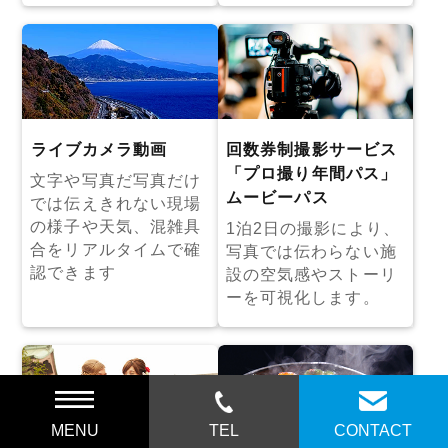
ライブカメラ動画
回数券制撮影サービス
「プロ撮り年間パス」
文字や写真だ写真だけ
ムービーパス
では伝えきれない現場
の様子や天気、混雑具
1泊2日の撮影により、
合をリアルタイムで確
写真では伝わらない施
認できます
設の空気感やストーリ
ーを可視化します。
MENU
TEL
CONTACT