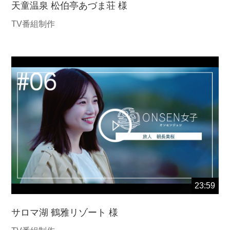
天童温泉 松伯亭あづま荘 様
TV番組制作
23:59
サロマ湖 鶴雅リゾート 様