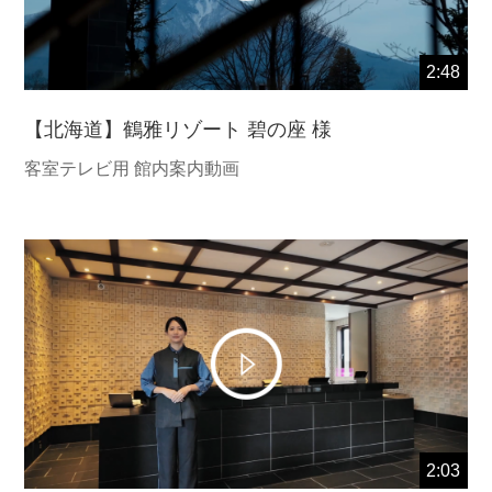
2:48
【北海道】鶴雅リゾート 碧の座 様
客室テレビ用 館内案内動画
2:03