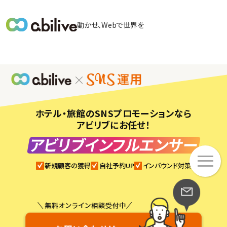
メ
動かせ、Webで世界を
イ
ン
メ
ニ
ュ
ー
ホテル・旅館のSNSプロモーションなら
アビリブにお任せ！
アビリブインフルエンサー
メ
ニ
新規顧客の獲得
自社予約UP
インバウンド対策
ュ
ー