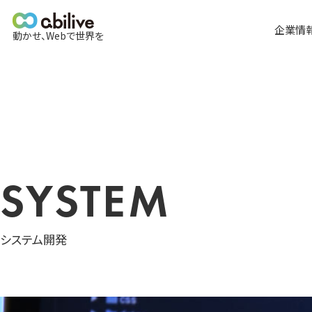
メ
イ
企業情
動かせ、Webで世界を
ン
メ
全て
ニ
ュ
ー
SYSTEM
システム開発