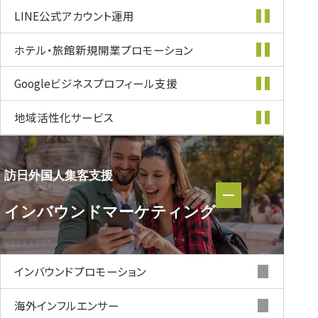
LINE公式
アカウント運用
ホテル・旅館新規開業
プロモーション
Googleビジネス
プロフィール支援
地域活性化
サービス
訪日外国人集客支援
訪日外国人集客支援
インバウンド
マーケティング
インバウンド
マーケティング
インバウンド
プロモーション
海外インフルエンサー