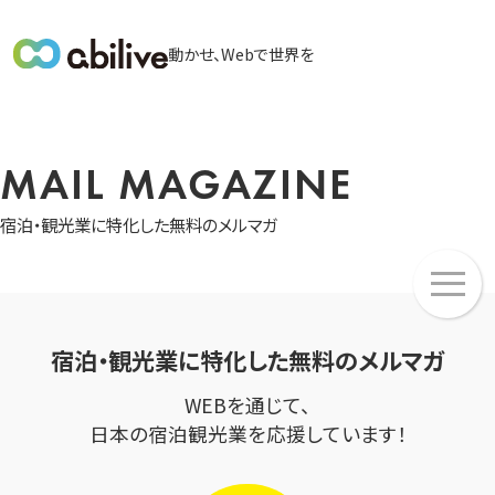
メ
動かせ、Webで世界を
イ
ン
メ
ニ
MAIL MAGAZINE
ュ
ー
宿泊・観光業に特化した無料のメルマガ
メ
ニ
ュ
ー
宿泊・観光業に特化した無料のメルマガ
WEBを通じて、
日本の宿泊観光業を応援しています！