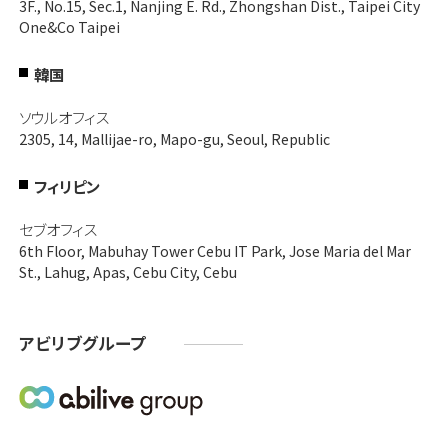
3F., No.15, Sec.1, Nanjing E. Rd., Zhongshan Dist., Taipei City
One&Co Taipei
韓国
ソウルオフィス
2305, 14, Mallijae-ro, Mapo-gu, Seoul, Republic
フィリピン
セブオフィス
6th Floor, Mabuhay Tower Cebu IT Park, Jose Maria del Mar
St., Lahug, Apas, Cebu City, Cebu
アビリブグループ