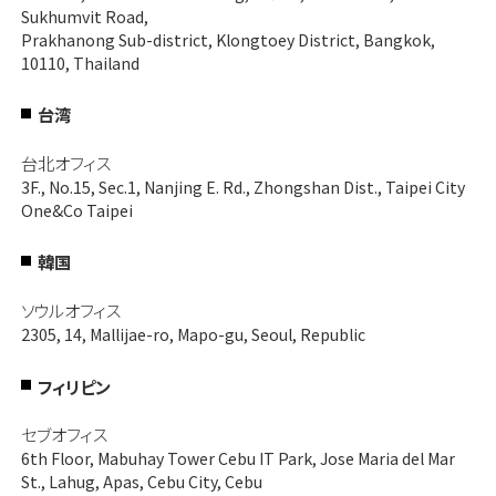
Sukhumvit Road,
Prakhanong Sub-district, Klongtoey District, Bangkok,
10110, Thailand
台湾
台北オフィス
3F., No.15, Sec.1, Nanjing E. Rd., Zhongshan Dist., Taipei City
One&Co Taipei
韓国
ソウルオフィス
2305, 14, Mallijae-ro, Mapo-gu, Seoul, Republic
フィリピン
セブオフィス
6th Floor, Mabuhay Tower Cebu IT Park, Jose Maria del Mar
St., Lahug, Apas, Cebu City, Cebu