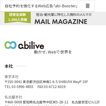
自社予約を強化するWeb広告
「abi-Booster」
読者会員数
宿泊・観光業に特化した無料のメルマガ
1,000人突破
MAIL MAGAZINE
動かせ、Webで世界を
支
本社
店
東京本社
〒150-0041
東京都渋谷区神南1-6-5 SHIBUYA WayP 10F
TEL 03-5990-4855 FAX 03-6712-6019
名古屋本社
〒460-0008
愛知県名古屋市中区栄5-28-12 名古屋若宮ビル12F