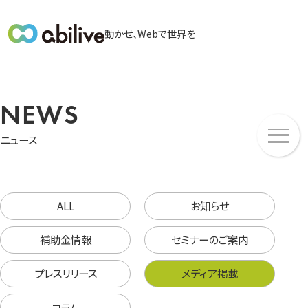
メ
動かせ、Webで世界を
イ
ン
メ
ニ
NEWS
ュ
メ
ー
ニュース
ニ
ュ
ー
ALL
お知らせ
補助金情報
セミナーのご案内
プレスリリース
メディア掲載
コラム