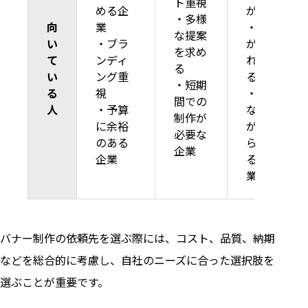
ト重視
める企
が必要
・多様
向
業
・予算
な提案
い
・ブラ
が限ら
を求め
て
ンディ
れてい
る
い
ング重
る
・短期
る
視
・迅速
間での
人
・予算
な対応
制作が
に余裕
が求め
必要な
のある
られ
企業
企業
る 企
業
バナー制作の依頼先を選ぶ際には、コスト、品質、納期
などを総合的に考慮し、自社のニーズに合った選択肢を
選ぶことが重要です。