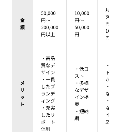
月額
50,000
10,000
30,000
金
円〜
円〜
円〜
額
200,000
50,000
100,000
円以上
円
円
・高品
質なデ
・コス
・低コ
ザイン
ト予測
スト
・一貫
が容易
メ
・多様
したブ
・迅速
リ
なデザ
ランデ
な対応
ッ
イン提
ィング
・多様
ト
案
・充実
なデザ
・短納
したサ
イン対
期
ポート
応
体制