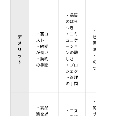
・品質
のばら
つき
・サー
・高コ
・コミ
デ
ビス範
スト
ュニケ
メ
囲の制
・納期
ーショ
リ
限
が長い
ンの難
ッ
・品質
・契約
しさ
ト
のばら
の手間
・プロ
つき
ジェク
ト管理
の手間
・継続
・高品
的なデ
・コス
質を求
ザイン