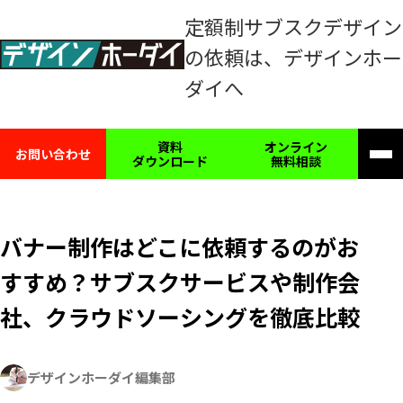
定額制サブスクデザイン
の依頼は、
デザインホー
ダイへ
資料
オンライン
お問い合わせ
ダウンロード
無料相談
メ
ニ
ュ
ー
を
バナー制作はどこに依頼するのがお
開
すすめ？サブスクサービスや制作会
く
社、クラウドソーシングを徹底比較
著
デザインホーダイ編集部
者: