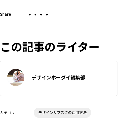
Twitter
Facebook
LINE
こ
こ
の
で
で
で
の
ペ
シ
シ
シ
エ
ー
ェ
ェ
ェ
ン
ジ
ア
ア
ア
ト
この記事のライター
を
リ
SNS
ー
で
を
シ
は
ェ
て
ア
著
す
な
デザインホーダイ編集部
者:
る
ブ
ッ
ク
マ
ー
ク
カテゴリ
デザインサブスクの活用方法
に
追