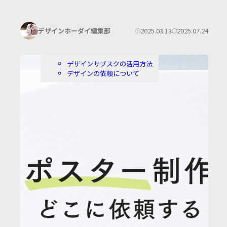
著
公
更
2025.03.13
2025.07.24
デザインホーダイ編集部
者:
開
新
日:
日:
カ
デザインサブスクの活用方法
テ
デザインの依頼について
ゴ
リ
ー: