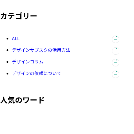
加
カテゴリー
全
て
デザインサブスクの活用方法
の
記
デザインコラム
事
を
デザインの依頼について
表
示
人気のワード