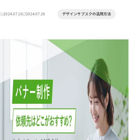
カ
2024.07.10
2024.07.26
デザインサブスクの活用方法
テ
公
更
ゴ
開
新
リ
日:
日:
ー: