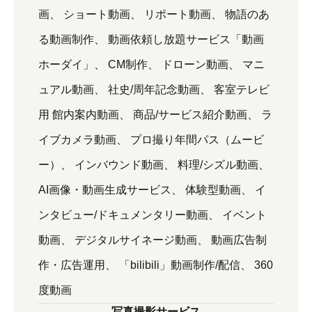
画
ショート動画
リポート動画
物語のあ
る動画制作
動画依頼し放題サービス「動画
ホーダイ」
CM制作
ドローン動画
マニ
ュアル動画
社史/周年記念動画
客室テレビ
用 館内案内動画
商品/サービス紹介動画
ラ
イブカメラ動画
プロ撮り年間パス（ムービ
ー）
インバウンド動画
料理/シズル動画
AI画像・動画生成サービス
体験型動画
イ
ンタビュー/ドキュメンタリー動画
イベント
動画
デジタルサイネージ動画
動画広告制
作・広告運用
「bilibili」動画制作/配信
360
度動画
写真撮影サービス