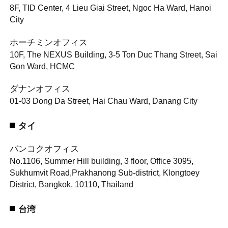
8F, TID Center, 4 Lieu Giai Street, Ngoc Ha Ward, Hanoi
City
ホーチミンオフィス
10F, The NEXUS Building, 3-5 Ton Duc Thang Street, Sai
Gon Ward, HCMC
ダナンオフィス
01-03 Dong Da Street, Hai Chau Ward, Danang City
タイ
バンコクオフィス
No.1106, Summer Hill building, 3 floor, Office 3095,
Sukhumvit Road,
Prakhanong Sub-district, Klongtoey
District, Bangkok, 10110, Thailand
台湾