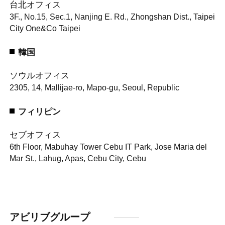
台北オフィス
3F., No.15, Sec.1, Nanjing E. Rd., Zhongshan Dist., Taipei
City One&Co Taipei
韓国
ソウルオフィス
2305, 14, Mallijae-ro, Mapo-gu, Seoul, Republic
フィリピン
セブオフィス
6th Floor, Mabuhay Tower Cebu IT Park, Jose Maria del
Mar St., Lahug, Apas, Cebu City, Cebu
アビリブグループ