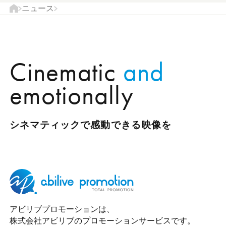
現
ニュース
ト
在
ッ
の
プ
ペ
ペ
Cinematic
and
ー
ー
ジ
ジ
emotionally
の
位
置
シネマティックで感動できる映像を
アビリブプロモーションは、
株式会社アビリブのプロモーションサービスです。