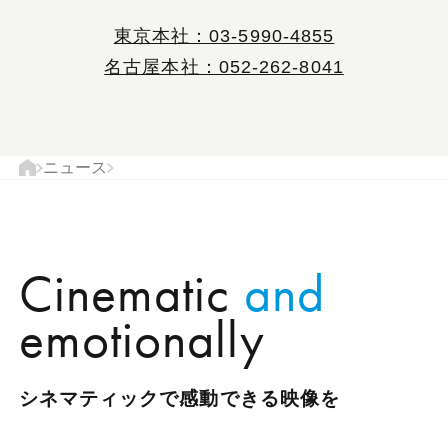
東京本社：03-5990-4855
名古屋本社：052-262-8041
現
ニュース
ト
在
ッ
の
プ
ペ
ペ
Cinematic
and
ー
ー
ジ
ジ
emotionally
の
位
置
シネマティックで感動できる映像を