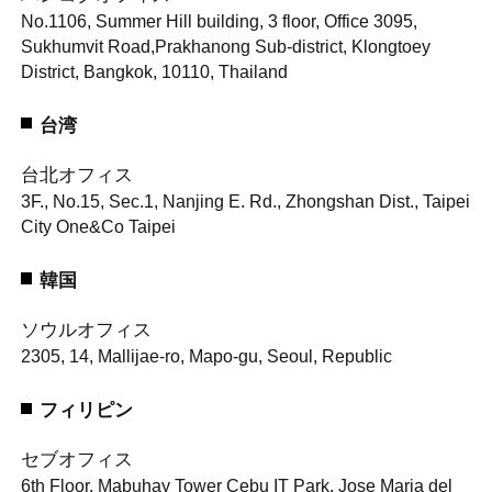
No.1106, Summer Hill building, 3 floor, Office 3095,
Sukhumvit Road,
Prakhanong Sub-district, Klongtoey
District, Bangkok, 10110, Thailand
台湾
台北オフィス
3F., No.15, Sec.1, Nanjing E. Rd., Zhongshan Dist., Taipei
City One&Co Taipei
韓国
ソウルオフィス
2305, 14, Mallijae-ro, Mapo-gu, Seoul, Republic
フィリピン
セブオフィス
6th Floor, Mabuhay Tower Cebu IT Park, Jose Maria del