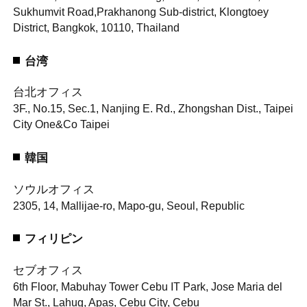
Sukhumvit Road,
Prakhanong Sub-district, Klongtoey
District, Bangkok, 10110, Thailand
台湾
台北オフィス
3F., No.15, Sec.1, Nanjing E. Rd., Zhongshan Dist., Taipei
City One&Co Taipei
韓国
ソウルオフィス
2305, 14, Mallijae-ro, Mapo-gu, Seoul, Republic
フィリピン
セブオフィス
6th Floor, Mabuhay Tower Cebu IT Park, Jose Maria del
Mar St., Lahug, Apas, Cebu City, Cebu