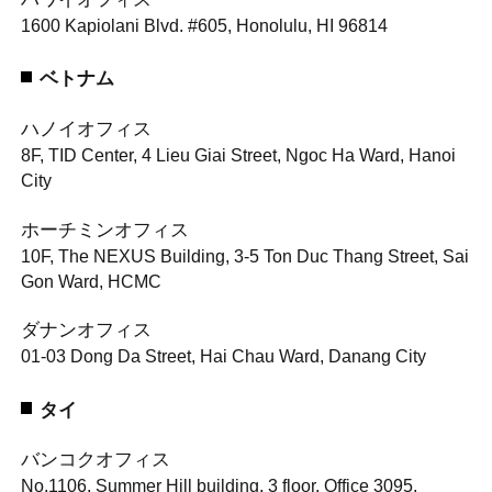
1600 Kapiolani Blvd. #605, Honolulu, HI 96814
ベトナム
ハノイオフィス
8F, TID Center, 4 Lieu Giai Street, Ngoc Ha Ward, Hanoi
City
ホーチミンオフィス
10F, The NEXUS Building, 3-5 Ton Duc Thang Street, Sai
Gon Ward, HCMC
ダナンオフィス
01-03 Dong Da Street, Hai Chau Ward, Danang City
タイ
バンコクオフィス
No.1106, Summer Hill building, 3 floor, Office 3095,