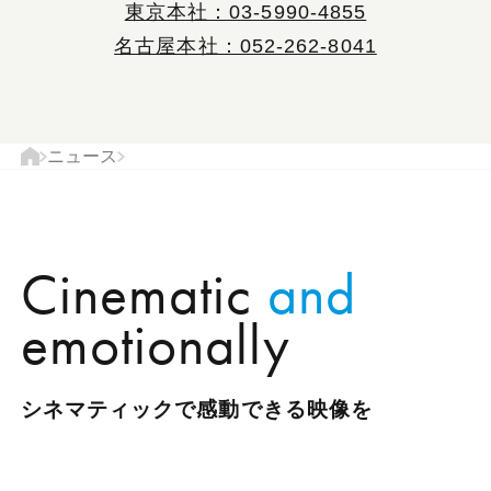
東京本社：03-5990-4855
名古屋本社：052-262-8041
現
ニュース
ト
在
ッ
の
プ
ペ
ペ
Cinematic
and
ー
ー
ジ
ジ
emotionally
の
位
置
シネマティックで感動できる映像を