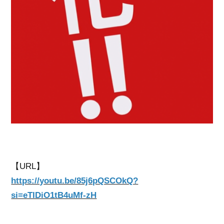
【URL】
https://youtu.be/85j6pQSCOkQ?
si=eTIDiO1tB4uMf-zH