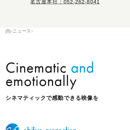
名古屋本社：052-262-8041
現
ニュース
ト
在
ッ
の
プ
ペ
ペ
Cinematic
and
ー
ー
ジ
ジ
emotionally
の
位
置
シネマティックで感動できる映像を