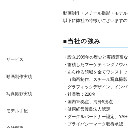
動画制作・スチール撮影・モデル
以下に弊社の特徴がございますの
■当社の強み
・設立1999年の歴史と実績豊富
サービス
・蓄積したマーケティングノウハ
・あらゆる領域を全てワンストッ
動画制作実績
（動画制作、スチール写真撮影、
グラフィックデザイン、インバ
写真撮影実績
・社員数：220名
・国内15拠点、海外9拠点
・健康経営優良法人認定
モデル手配
・グーグルパートナー認定、YAH
・プライバシーマーク取得承認
会社概要