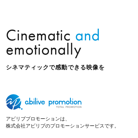
在
ッ
の
プ
ペ
ペ
Cinematic
and
ー
ー
ジ
ジ
emotionally
の
位
置
シネマティックで感動できる映像を
アビリブプロモーションは、
株式会社アビリブのプロモーションサービスです。