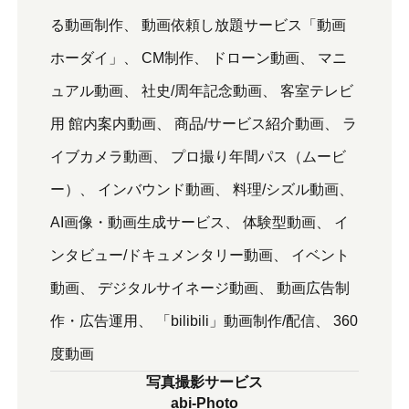
る動画制作
動画依頼し放題サービス「動画
ホーダイ」
CM制作
ドローン動画
マニ
ュアル動画
社史/周年記念動画
客室テレビ
用 館内案内動画
商品/サービス紹介動画
ラ
イブカメラ動画
プロ撮り年間パス（ムービ
ー）
インバウンド動画
料理/シズル動画
AI画像・動画生成サービス
体験型動画
イ
ンタビュー/ドキュメンタリー動画
イベント
動画
デジタルサイネージ動画
動画広告制
作・広告運用
「bilibili」動画制作/配信
360
度動画
写真撮影サービス
abi-Photo