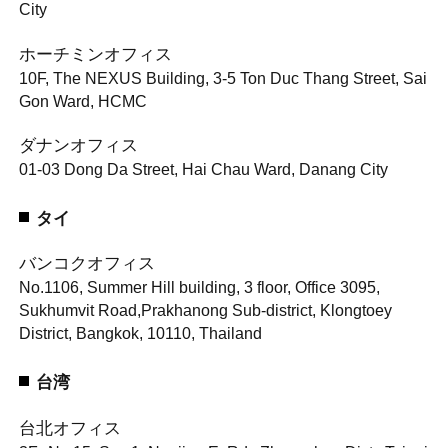
City
ホーチミンオフィス
10F, The NEXUS Building, 3-5 Ton Duc Thang Street, Sai
Gon Ward, HCMC
ダナンオフィス
01-03 Dong Da Street, Hai Chau Ward, Danang City
タイ
バンコクオフィス
No.1106, Summer Hill building, 3 floor, Office 3095,
Sukhumvit Road,
Prakhanong Sub-district, Klongtoey
District, Bangkok, 10110, Thailand
台湾
台北オフィス