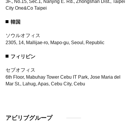
3F., No.15, Sec.1, Nanjing E. Rd., Zhongshan Dist., Taipei
City One&Co Taipei
韓国
ソウルオフィス
2305, 14, Mallijae-ro, Mapo-gu, Seoul, Republic
フィリピン
セブオフィス
6th Floor, Mabuhay Tower Cebu IT Park, Jose Maria del
Mar St., Lahug, Apas, Cebu City, Cebu
アビリブグループ