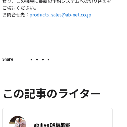
ぜひ、この機会に最新の予約システムへの切り替えを
ご検討ください。
お問合せ先：
products_sales@ab-net.co.jp
X
Facebook
LINE
こ
こ
の
で
で
で
の
ペ
シ
シ
シ
エ
ー
ェ
ェ
ェ
ン
ジ
ア
ア
ア
ト
を
この記事のライター
SNS
リ
で
ー
シ
を
ェ
は
ア
す
著
て
abiliveDX編集部
る
者: