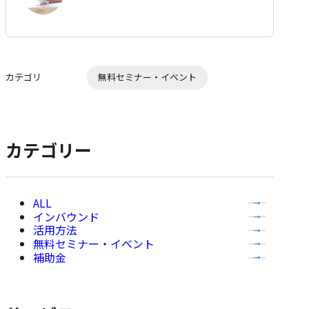
な
ブ
ッ
ク
マ
カテゴリ
無料セミナー・イベント
ー
ク
に
追
カテゴリー
加
全
インバウンド
て
活用方法
の
無料セミナー・イベント
記
補助金
事
を
表