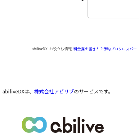
現
abiliveDX
お役立ち情報
料金据え置き！？予約プロクロスバー
在
の
ペ
ー
ジ
の
abiliveDXは、
株式会社アビリブ
のサービスです。
位
置