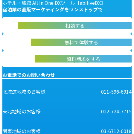
ホテル・旅館 All In One DXツール【abiliveDX】
宿泊業の
直販マーケティングを
ワンストップで
abiliveDX導入に関する不明点をお答えします
相談する
お問い合わせ
実際に操作して体験いただけます
無料で体験する
無料デモ体験
abiliveDXの資料はこちらから
資料請求をする
資料請求
お電話でのお問い合わせ
北海道地域のお客様
011-596-6914
東北地域のお客様
022-724-7715
関東地域のお客様
03-6712-6018