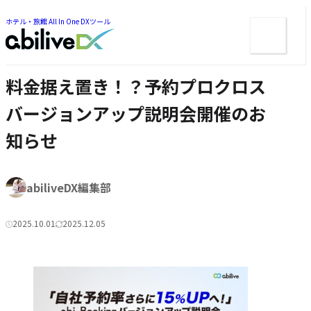
ー
ツ
ま
ま
ホテル・旅館 All In One DXツール
メ
で
で
ジ
ニ
ジ
ャ
ュ
ャ
ン
ン
ー
プ
料金据え置き！？予約プロクロス
プ
バージョンアップ説明会開催のお
知らせ
著
abiliveDX編集部
者:
2025.10.01
2025.12.05
公
更
カ
開
新
テ
日:
日:
ゴ
リ
ー: