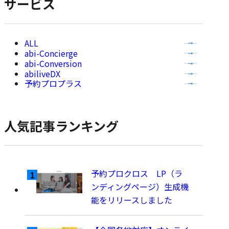
サービス
示
全
abi-Concierge
て
abi-Conversion
の
abiliveDX
記
予約プロプラス
事
を
表
人気記事ランキング
示
予約プロクロス LP（ラ
ンディングページ）生成機
能をリリースしました