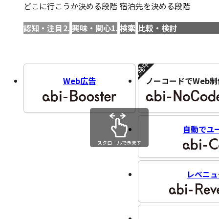
どこに行こうか決める段階
宿泊先を決める段階
認知・注目
興味・関心
検索
比較・検討
開発中!!
Web広告
ノーコードでWeb制
自動でユ
スクロールできます
レベニュ