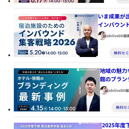
テ
ゴ
いま成果が
リ
インバウンド
ー:
著
abiliveDX
者:
カ
無料セ
テ
ゴ
地域の魅力
リ
館のブラン
ー:
著
abiliveDX
者:
カ
無料セ
テ
ゴ
2025年