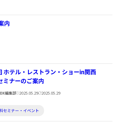
案内
回 ホテル・レストラン・ショーin関西
」セミナーのご案内
公
更
2025.05.29
2025.05.29
veDX編集部
開
新
日:
日:
料セミナー・イベント