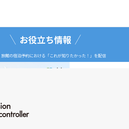
お役立ち情報
・旅館の宿泊予約における「これが知りたかった！」を配信
【8/21開催】「
い！」～宿泊施
べきLINE販促
著
abiliveDX編集部