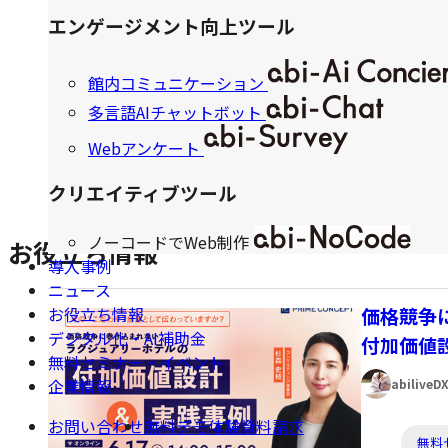
ス
エンゲージメント向上ツール
ラ
イ
ド
館内コミュニケーション
に
移
多言語AIチャットボット
動
す
Webアンケート
る
クリエイティブツール
ノーコードでWeb制作
お役立ち情報
導入事例
ニュース
価格競争
お役立ち情報
デジタル化・AI補助金
付加価値
無料セミナー・イベント
著
企業情報
abilive
者:
お問い合わせ
無料デモ体験
資料請求
カ
無料