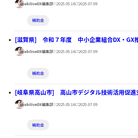
著
公
更
2025.05.16
2025.07.09
abiliveDX編集部
ー:
者:
開
新
カ
補助金
日:
日:
テ
ゴ
[滋賀県] 令和７年度 中小企業組合DX・G
リ
著
公
更
2025.05.16
2025.07.09
abiliveDX編集部
ー:
者:
開
新
日:
日:
カ
補助金
テ
ゴ
[岐阜県高山市] 高山市デジタル技術活用促
リ
著
公
更
2025.05.16
2025.07.09
abiliveDX編集部
ー:
者:
開
新
カ
日:
日:
補助金
テ