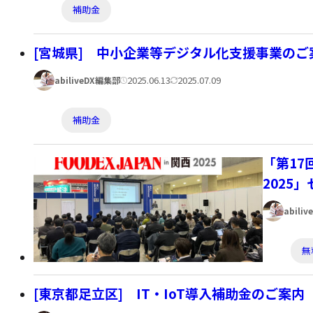
カ
日:
日:
補助金
テ
ゴ
[宮城県] 中小企業等デジタル化支援事業のご
リ
著
公
更
2025.06.13
2025.07.09
abiliveDX編集部
ー:
者:
開
新
カ
日:
日:
補助金
テ
ゴ
「第17
リ
2025
ー:
著
abili
者:
カ
無
テ
ゴ
[東京都足立区] IT・IoT導入補助金のご案内
リ