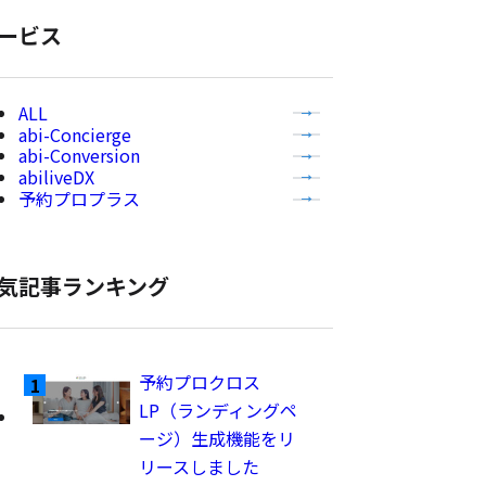
表
ービス
示
全
abi-Concierge
て
abi-Conversion
の
abiliveDX
記
予約プロプラス
事
を
表
気記事ランキング
示
予約プロクロス
LP（ランディングペ
ージ）生成機能をリ
リースしました