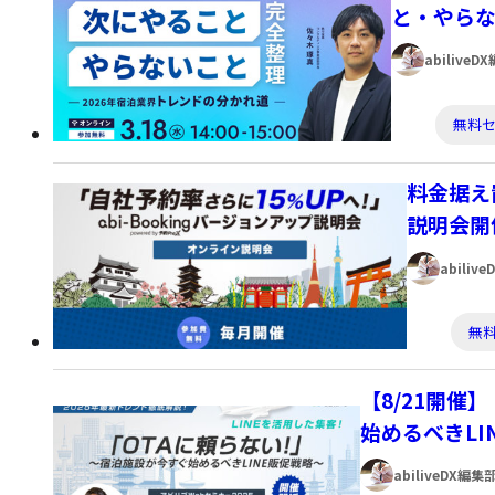
リ
と・やら
ー:
著
abiliveD
者:
カ
無料
テ
ゴ
料金据え
リ
説明会開
ー:
著
abiliv
者:
カ
無
テ
ゴ
【8/21開催
リ
始めるべきLI
ー:
著
abiliveDX編集