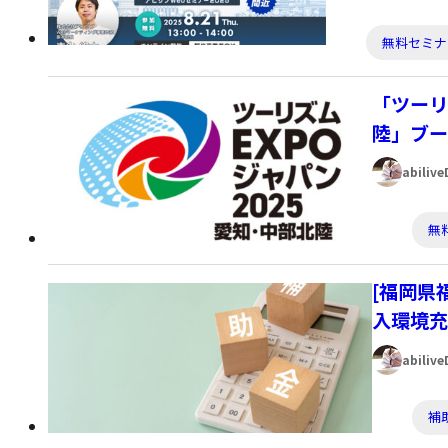
者:
カ
無料セミナ
テ
ゴ
「ツーリ
リ
陸」ブー
ー:
著
abili
者:
カ
無
テ
ゴ
[福岡県
リ
入環境充
ー:
著
abili
者:
カ
補
テ