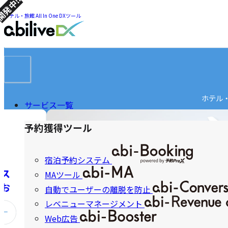
発中!!
ツ
ま
ま
ホテル・旅館 All In One DXツール
で
で
ジ
ジ
ャ
ャ
ン
メ
ン
プ
ニ
プ
ュ
ー
ホテル
サービス一覧
ナ
ビ
予約獲得ツール
ゲ
宿泊予約システム
ー
ロス
MAツール
シ
のお
自動でユーザーの離脱を防止
ョ
レベニューマネージメント
ン
Web広告
前
の