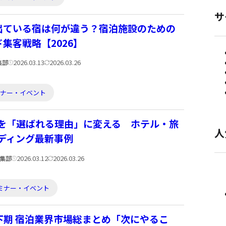
サ
出ている宿は何が違う？宿泊施設のための
集客戦略【2026】
公
更
2026.03.13
2026.03.26
編集部
開
新
日:
日:
ミナー・イベント
を「選ばれる理由」に変える ホテル・旅
人
ディング最新事例
公
更
2026.03.12
2026.03.26
編集部
開
新
日:
日:
ミナー・イベント
度下期 宿泊業界市場総まとめ「次にやるこ