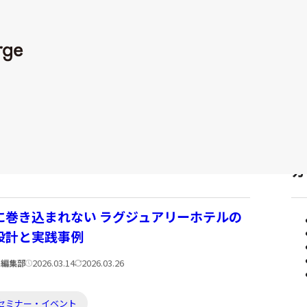
者:
公
更
2025.08.07
2025.08.07
開
新
カ
日:
日:
テ
ゴ
リ
ー:
カ
に巻き込まれない ラグジュアリーホテルの
設計と実践事例
公
更
2026.03.14
2026.03.26
DX編集部
開
新
日:
日:
セミナー・イベント