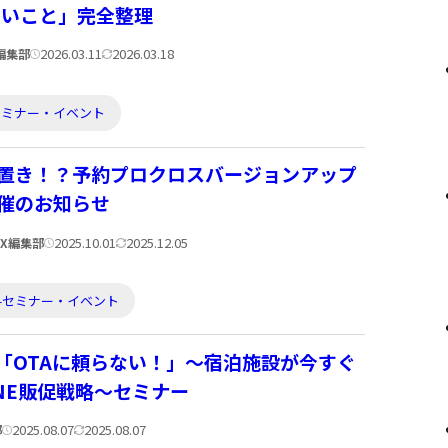
ないこと」完全整理
公
更
2026.03.11
2026.03.18
X編集部
開
新
日:
日:
セミナー・イベント
置き！？予約プロクロスバージョンアップ
催のお知らせ
公
更
2025.10.01
2025.12.05
eDX編集部
開
新
日:
日:
料セミナー・イベント
】「OTAに頼らない！」～宿泊施設が今すぐ
NE販促戦略～セミナー
公
更
2025.08.07
2025.08.07
部