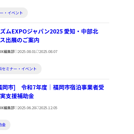
開
新
日:
日:
ー・イベント
ズムEXPOジャパン2025 愛知・中部北
ス出展のご案内
公
更
2025.08.01
2025.08.07
veDX編集部
開
新
日:
日:
料セミナー・イベント
福岡市] 令和7年度｜福岡市宿泊事業者受
実支援補助金
公
更
2025.06.20
2025.12.05
veDX編集部
開
新
日:
日:
助金