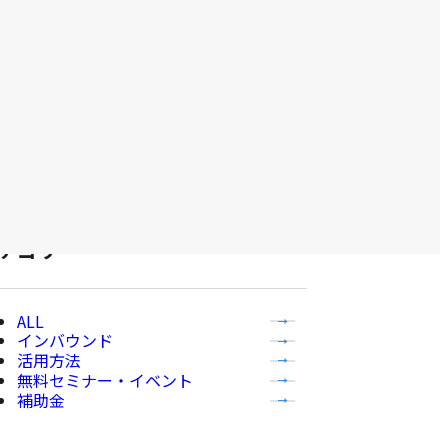
ス
ラ
イ
ド
に
移
動
す
る
テゴリー
全
インバウンド
て
活用方法
の
無料セミナー・イベント
記
補助金
事
を