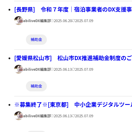
ゴ
[長野県] 令和７年度｜宿泊事業者のDX支援
リ
著
公
更
2025.06.20
2025.07.09
abiliveDX編集部
ー:
者:
開
新
カ
日:
日:
補助金
テ
ゴ
[愛媛県松山市] 松山市DX推進補助金制度の
リ
著
公
更
2025.06.13
2025.07.09
abiliveDX編集部
ー:
者:
開
新
カ
日:
日:
補助金
テ
ゴ
※募集終了※[東京都] 中小企業デジタルツ
リ
著
公
更
2025.06.13
2025.07.09
abiliveDX編集部
ー:
者:
開
新