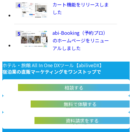
カート機能をリリースしま
した
abi-Booking（予約プロ）
のホームページをリニュー
アルしました
ホテル・旅館 All In One DXツール【abiliveDX】
宿泊業の
直販マーケティングを
ワンストップで
abiliveDX導入に関する不明点をお答えします
相談する
お問い合わせ
実際に操作して体験いただけます
無料で体験する
無料デモ体験
abiliveDXの資料はこちらから
資料請求をする
資料請求