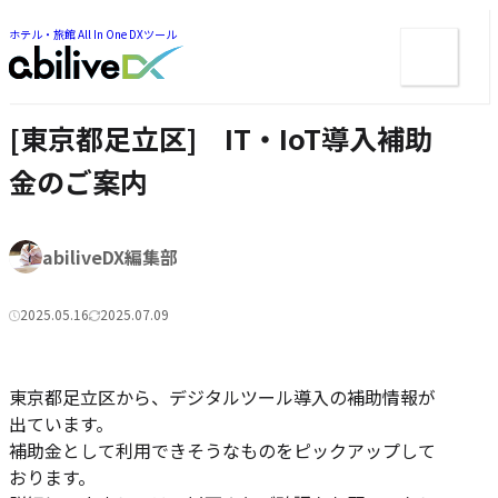
ー
ツ
ま
ま
ホテル・旅館 All In One DXツール
メ
で
で
ジ
ニ
ジ
ャ
ュ
ャ
ン
ン
ー
プ
[東京都足立区] IT・IoT導入補助
プ
金のご案内
著
abiliveDX編集部
者:
2025.05.16
2025.07.09
公
更
カ
開
新
テ
日:
日:
ゴ
東京都足立区から、デジタルツール導入の補助情報が
リ
出ています。
ー:
補助金として利用できそうなものをピックアップして
おります。