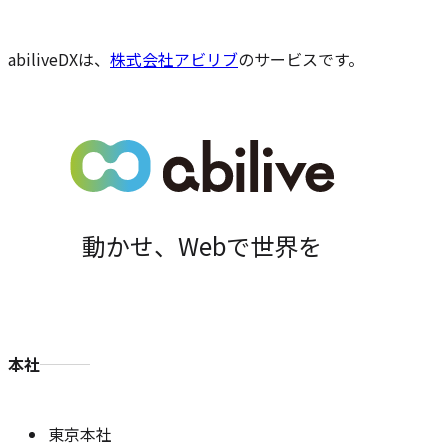
ー
ジ
の
abiliveDXは、
株式会社アビリブ
のサービスです。
位
置
動かせ、Webで世界を
本社
東京本社