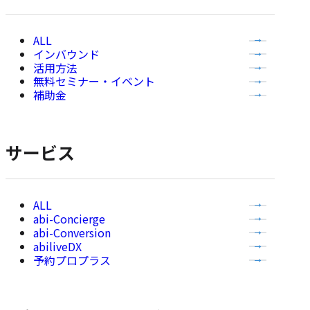
全
インバウンド
て
活用方法
の
無料セミナー・イベント
記
補助金
事
を
表
サービス
示
全
abi-Concierge
て
abi-Conversion
の
abiliveDX
記
予約プロプラス
事
を
表