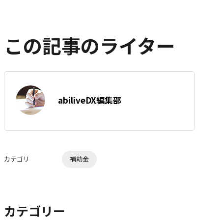
ペ
シ
シ
シ
エ
ー
ェ
ェ
ェ
ン
ジ
ア
ア
ア
ト
を
この記事のライター
SNS
リ
で
ー
シ
を
ェ
は
ア
す
著
て
abiliveDX編集部
る
者:
な
ブ
ッ
ク
マ
カテゴリ
補助金
ー
ク
に
追
カテゴリー
加