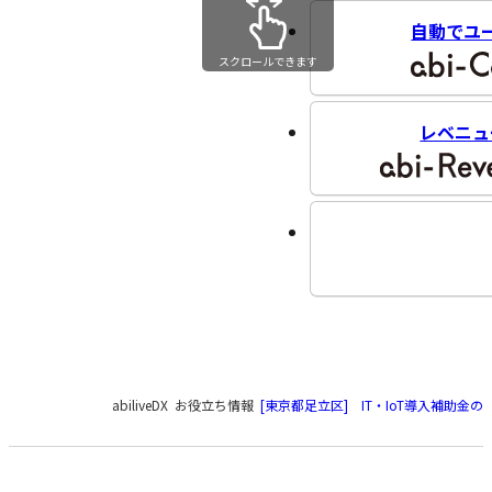
自動でユ
スクロールできます
レベニュ
現
abiliveDX
お役立ち情報
[東京都足立区] IT・IoT導入補助金の
在
の
ペ