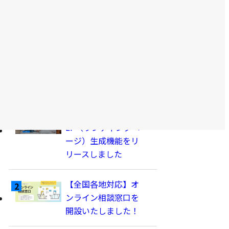
abi-Conversion
の
abiliveDX
記
予約プロプラス
事
を
表
気記事ランキング
示
予約プロクロス
LP（ランディングペ
ージ）生成機能をリ
リースしました
【全国各地対応】オ
ンライン相談窓口を
開設いたしました！