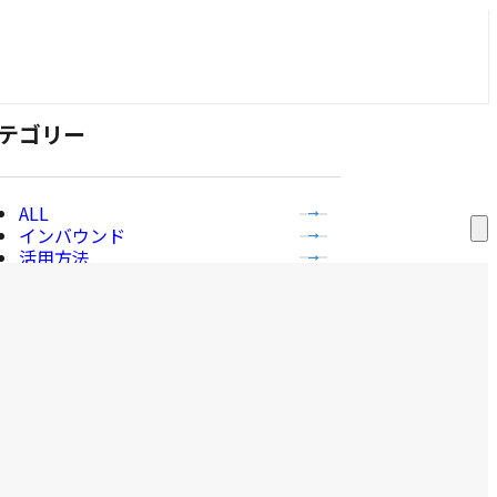
テゴリー
全
インバウンド
て
サ
活用方法
ー
の
無料セミナー・イベント
ビ
記
補助金
ス
事
一
覧
を
を
表
表
ービス
示
示
す
る
全
abi-Concierge
て