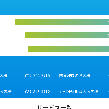
abiliveDX導入に関する不明点をお答えします
お
実際に操作して体験いただけます
abiliveDXの資料はこちらから
客様
022-724-7715
関東地域のお客様
お客様
087-813-3712
九州沖縄地域のお客様
サービス一覧