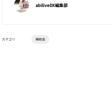
著
る
な
abiliveDX編集部
者:
ブ
ッ
ク
マ
ー
カテゴリ
補助金
ク
に
追
加