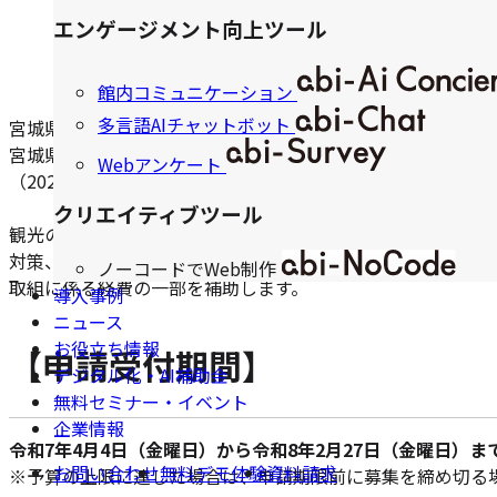
宮城県仙台市 補
エンゲージメント向上ツール
館内コミュニケーション
多言語AIチャットボット
宮城県仙台市から出されている情報を、以下にピックアップ
宮城県仙台市の宿泊関連の事業者はぜひご覧ください！
Webアンケート
（2025年5月9日時点の情報になりますので、詳細情報は必
クリエイティブツール
観光の基盤である宿泊事業者等に対して、採用活動をはじめ
対策、インバウンド対応力向上に 向けた取組やバリアフリ
ノーコードでWeb制作
取組に係る経費の一部を補助します。
導入事例
ニュース
お役立ち情報
【申請受付期間】
デジタル化・AI補助金
無料セミナー・イベント
企業情報
令和7年4月4日（金曜日）から令和8年2月27日（金曜日）ま
お問い合わせ
無料デモ体験
資料請求
※予算の上限に達した場合は、申請期限前に募集を締め切る