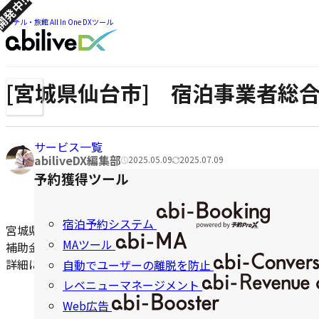
発中!!
ツ
ま
ま
ホテル・旅館 All In One DXツール
で
で
ジ
ジ
ャ
ャ
ン
[宮城県仙台市] 宿泊事業者総
メ
ン
プ
ニ
プ
ュ
ー
サービス一覧
ナ
著
abiliveDX編集部
2025.05.09
2025.07.09
公
更
者:
ビ
予約獲得ツール
開
新
日:
日:
ゲ
宿泊予約システム
ー
宮城県仙台市から、デジタルツール導入の補助情報が出てい
MAツール
補助金として利用できそうなものをピックアップしておりま
シ
詳細につきましては、以下よりご確認をお願いいたします。
自動でユーザーの離脱を防止
ョ
レベニューマネージメント
ン
早速フォーム
Web広告