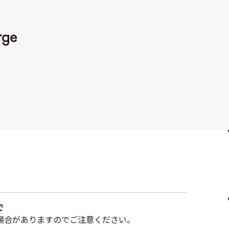
助金情報を見る
してみましたので、
人
ず公式サイトをご覧ください）
とする人材確保や、DX導入による業務効率化、災害
ーの推進など、経営基盤の強化や生産性向上に資する
で
場合がありますのでご注意ください。