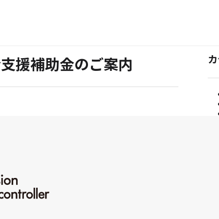
カ
合支援補助金のご案内
カ
テ
ゴ
リ
ます。
ー:
す。
サ
から相談！