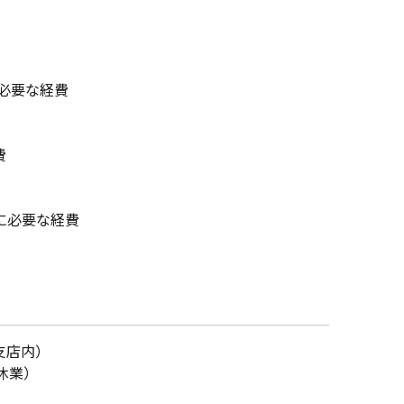
必要な経費
費
に必要な経費
支店内）
は休業）