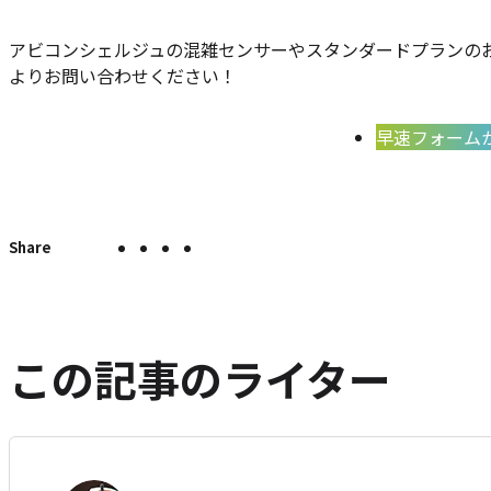
アビコンシェルジュの混雑センサーやスタンダードプランの
よりお問い合わせください！
早速フォーム
X
Facebook
LINE
こ
こ
の
で
で
で
の
ペ
シ
シ
シ
エ
ー
ェ
ェ
ェ
ン
ジ
ア
ア
ア
ト
を
この記事のライター
SNS
リ
で
ー
シ
を
ェ
は
ア
す
て