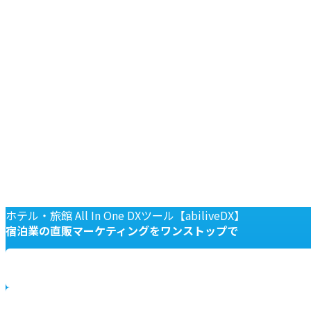
ホテル・旅館 All In One DXツール【abiliveDX】
宿泊業の
直販マーケティングを
ワンストップで