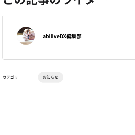
で
ー
シ
を
ェ
は
ア
す
て
著
る
な
abiliveDX編集部
者:
ブ
ッ
ク
マ
ー
カテゴリ
お知らせ
ク
に
追
加