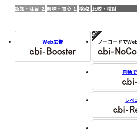
認知・注目
興味・関心
検索
比較・検討
開発中!!
Web広告
ノーコードでWe
自動で
レベ