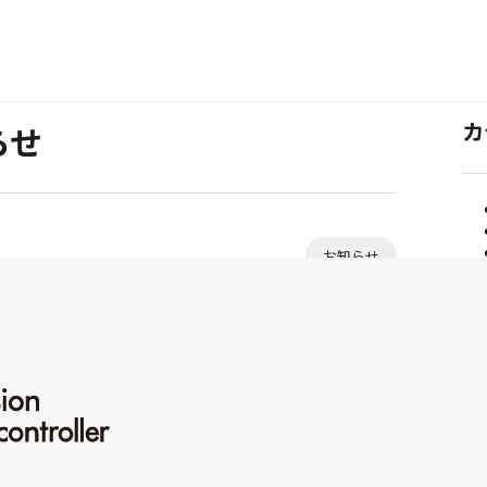
カ
らせ
カ
お知らせ
テ
ゴ
リ
ー:
だきます。
サ