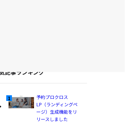
abi-Booking
て
abi-Booster
の
abi-Chat
記
abi-Concierge
事
abi-Conversion
abi-MA
を
abi-NoCode
表
abi-Survey
示
abiliveDX
気記事ランキング
予約プロクロス
LP（ランディングペ
ージ）生成機能をリ
リースしました