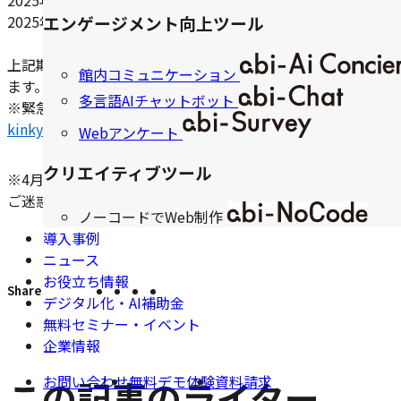
2025年 4月29日（火）、
2025年 5月3日（土）～ 2025年 5月6日（火）
エンゲージメント向上ツール
上記期間は、お電話・メールでのお問い合わせへのご返信、
館内コミュニケーション
ます。
多言語AIチャットボット
※緊急の場合は下記アドレスにご連絡をお願い致します。
kinkyu-pricon@ab-net.co.jp
Webアンケート
クリエイティブツール
※4月28日、30日、5月1日、2日は通常営業いたします。
ご迷惑をおかけしますが、ご容赦くださいますようお願い申
ノーコードでWeb制作
導入事例
ニュース
お役立ち情報
X
Facebook
LINE
こ
こ
デジタル化・AI補助金
の
で
で
で
の
無料セミナー・イベント
ペ
シ
シ
シ
エ
ー
企業情報
ェ
ェ
ェ
ン
ジ
ア
ア
ア
ト
を
お問い合わせ
無料デモ体験
資料請求
この記事のライター
SNS
リ