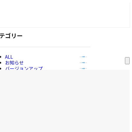
テゴリー
全
お知らせ
て
サ
バージョンアップ
ー
の
プレスリリース
ビ
記
メディア掲載
ス
事
一
補助金情報
覧
を
を
表
表
示
示
ービス
す
る
全