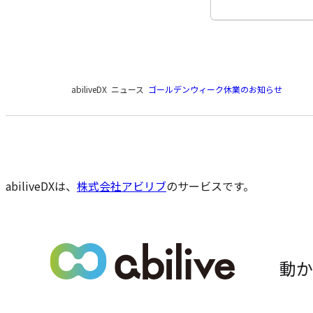
現
abiliveDX
ニュース
ゴールデンウィーク休業のお知らせ
在
の
ペ
ー
ジ
の
abiliveDXは、
株式会社アビリブ
のサービスです。
位
置
動か