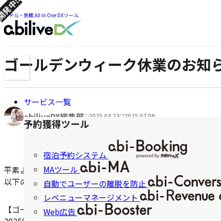
発中!!
ツ
ま
ま
ホテル・旅館 All In One DXツール
で
で
ジ
ジ
ャ
ャ
ン
ゴールデンウィーク休業のお知
メ
ン
プ
ニ
プ
ュ
ー
サービス一覧
ナ
著
abiliveDX編集部
2025.04.23
2025.07.09
公
更
ビ
予約獲得ツール
者:
開
新
ゲ
日:
日:
宿泊予約システム
ー
MAツール
平素より格別のご高配を賜り、誠にありがとうございます。
シ
以下の期間を、ゴールデンウィークの窓口休業とさせていた
自動でユーザーの離脱を防止
ョ
レベニューマネージメント
【ゴールデンウィーク休業】
ン
Web広告