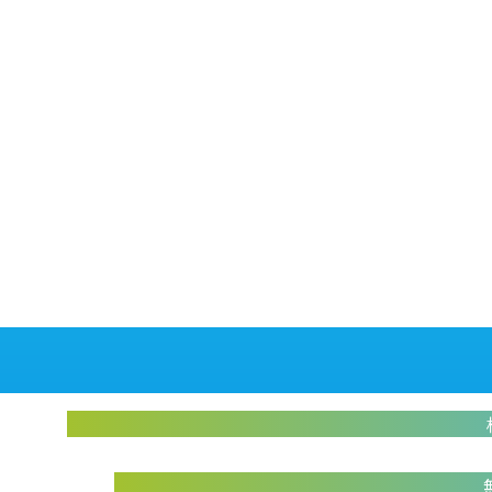
abiliveDX導入に関する不明点をお答えします
お
実際に操作して体験いただけます