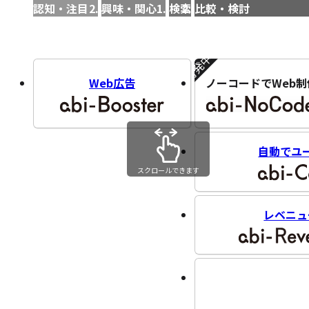
認知・注目
興味・関心
検索
比較・検討
開発中!!
Web広告
ノーコードでWeb制
自動でユ
スクロールできます
レベニュ