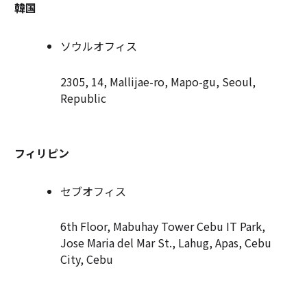
韓国
ソウルオフィス
2305, 14, Mallijae-ro, Mapo-gu, Seoul,
Republic
フィリピン
セブオフィス
6th Floor, Mabuhay Tower Cebu IT Park,
Jose Maria del Mar St., Lahug, Apas, Cebu
City, Cebu