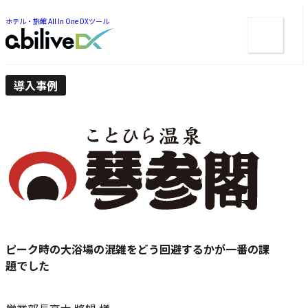
ー
ツ
ま
ま
ホテル・旅館 All In One DXツール
メ
で
で
ジ
ニ
ジ
ャ
ュ
ャ
ン
ン
ー
プ
プ
導入事例
ピーク時の大浴場の混雑をどう回避するかが一番の課
題でした