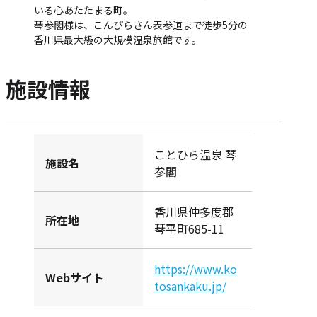
いる心あたたまる町。
琴参閣様は、こんぴらさん表参道まで徒歩5分の
香川県最大級の大規模温泉旅館です。
施設情報
ことひら温泉 琴
施設名
参閣
香川県仲多度郡
所在地
琴平町685-11
https://www.ko
Webサイト
tosankaku.jp/