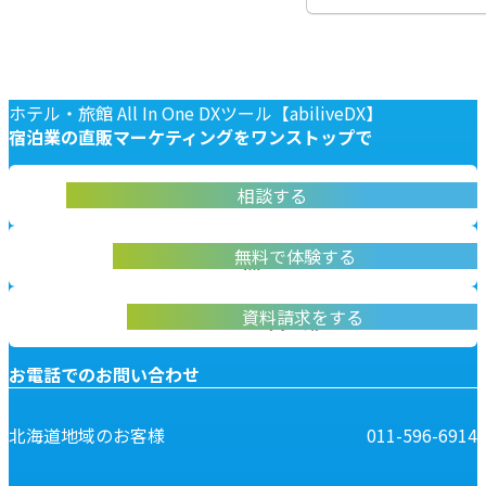
ホテル・旅館 All In One DXツール【abiliveDX】
宿泊業の
直販マーケティングを
ワンストップで
abiliveDX導入に関する不明点をお答えします
相談する
お問い合わせ
実際に操作して体験いただけます
無料で体験する
無料デモ体験
abiliveDXの資料はこちらから
資料請求をする
資料請求
お電話でのお問い合わせ
北海道地域のお客様
011-596-6914