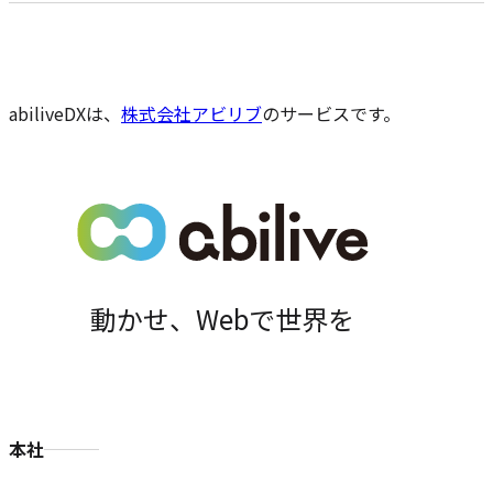
の
ペ
ー
ジ
の
abiliveDXは、
株式会社アビリブ
のサービスです。
位
置
動かせ、Webで世界を
本社