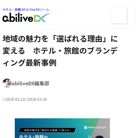
ー
ツ
ま
ま
ホテル・旅館 All In One DXツール
メ
で
で
ジ
ニ
ジ
ャ
ュ
ャ
ン
ン
ー
プ
地域の魅力を「選ばれる理由」に
プ
変える ホテル・旅館のブランデ
ィング最新事例
著
abiliveDX編集部
者:
2026.03.12
2026.03.26
公
更
カ
開
新
テ
日:
日:
ゴ
リ
ー: