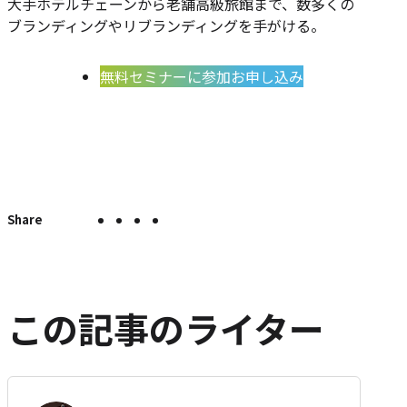
大手ホテルチェーンから老舗高級旅館まで、数多くの
ブランディングやリブランディングを手がける。
無料セミナーに参加お申し込み
X
Facebook
LINE
こ
こ
の
で
で
で
の
ペ
シ
シ
シ
エ
ー
ェ
ェ
ェ
ン
ジ
ア
ア
ア
ト
を
この記事のライター
SNS
リ
で
ー
シ
を
ェ
は
ア