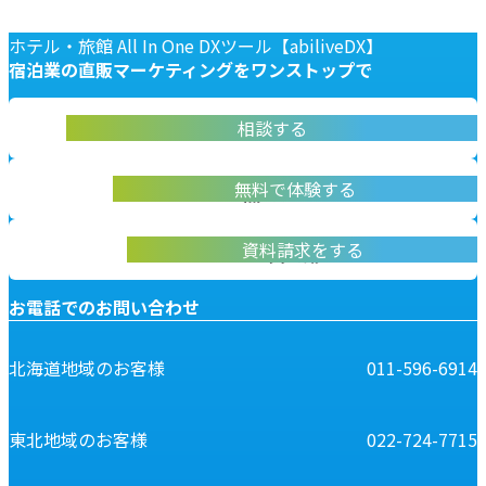
ホテル・旅館 All In One DXツール【abiliveDX】
宿泊業の
直販マーケティングを
ワンストップで
abiliveDX導入に関する不明点をお答えします
相談する
お問い合わせ
実際に操作して体験いただけます
無料で体験する
無料デモ体験
abiliveDXの資料はこちらから
資料請求をする
資料請求
お電話でのお問い合わせ
北海道地域のお客様
011-596-6914
東北地域のお客様
022-724-7715