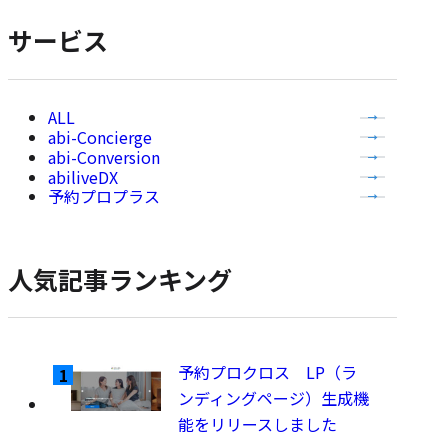
表
サービス
示
全
abi-Concierge
て
abi-Conversion
の
abiliveDX
記
予約プロプラス
事
を
表
人気記事ランキング
示
予約プロクロス LP（ラ
ンディングページ）生成機
能をリリースしました