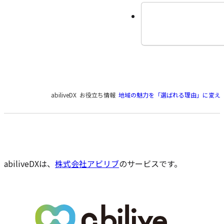
現
abiliveDX
お役立ち情報
地域の魅力を「選ばれる理由」に変え
在
の
ペ
ー
ジ
の
abiliveDXは、
株式会社アビリブ
のサービスです。
位
置