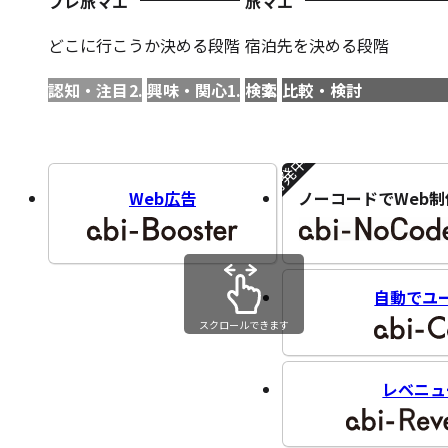
プレ旅マエ
旅マエ
どこに行こうか決める段階
宿泊先を決める段階
認知・注目
興味・関心
検索
比較・検討
開発中!!
Web広告
ノーコードでWeb制
自動でユ
スクロールできます
レベニュ