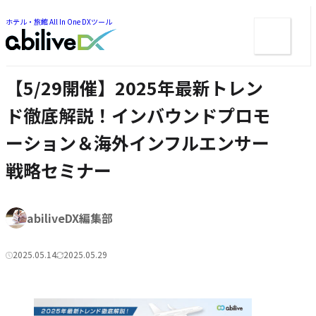
ー
ツ
ま
ま
ホテル・旅館 All In One DXツール
メ
で
で
ジ
ニ
ジ
ャ
ュ
ャ
ン
ン
ー
プ
【5/29開催】2025年最新トレン
プ
ド徹底解説！インバウンドプロモ
ーション＆海外インフルエンサー
戦略セミナー
著
abiliveDX編集部
者:
2025.05.14
2025.05.29
公
更
カ
開
新
テ
日:
日:
ゴ
リ