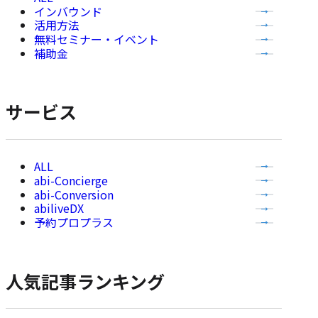
インバウンド
て
活用方法
の
無料セミナー・イベント
記
補助金
事
を
表
サービス
示
全
abi-Concierge
て
abi-Conversion
の
abiliveDX
記
予約プロプラス
事
を
表
人気記事ランキング
示