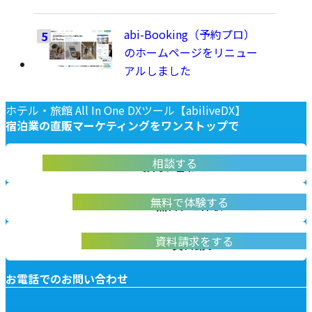
abi-Booking（予約プロ）
のホームページをリニュー
アルしました
ホテル・旅館 All In One DXツール【abiliveDX】
宿泊業の
直販マーケティングを
ワンストップで
abiliveDX導入に関する不明点をお答えします
相談する
お問い合わせ
実際に操作して体験いただけます
無料で体験する
無料デモ体験
abiliveDXの資料はこちらから
資料請求をする
資料請求
お電話でのお問い合わせ