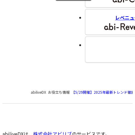
レベニュ
現
abiliveDX
お役立ち情報
【5/29開催】2025年最新トレン
在
の
ペ
ー
ジ
の
abiliveDXは、
株式会社アビリブ
のサービスです。