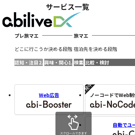
サービス一覧
プレ旅マエ
旅マエ
どこに行こうか決める段階
宿泊先を決める段階
認知・注目
興味・関心
検索
比較・検討
開発中!!
Web広告
ノーコードでWeb制
自動でユ
スクロールできます