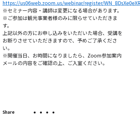
https://us06web.zoom.us/webinar/register/WN_8DsXe0e
※セミナー内容・講師は変更になる場合があります。
※ご参加は観光事業者様のみに限らせていただきま
す。
上記以外の方にお申し込みをいただいた場合、受講を
お断りさせていただきますので、予めご了承くださ
い。
※開催当日、お時間になりましたら、Zoom参加案内
メールの内容をご確認の上、ご入室ください。
X
Facebook
LINE
こ
こ
の
で
で
で
の
ペ
シ
シ
シ
エ
ー
ェ
ェ
ェ
ン
ジ