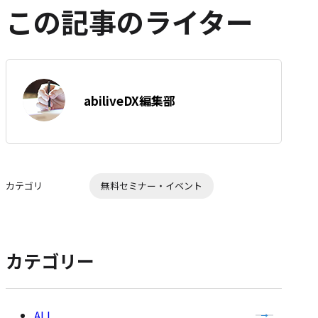
ア
ア
ア
ト
を
この記事のライター
SNS
リ
で
ー
シ
を
ェ
は
ア
す
著
て
abiliveDX編集部
る
者:
な
ブ
ッ
ク
マ
カテゴリ
無料セミナー・イベント
ー
ク
に
追
カテゴリー
加
全