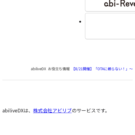
現
abiliveDX
お役立ち情報
【8/21開催】「OTAに頼らない！」
在
の
ペ
ー
ジ
の
abiliveDXは、
株式会社アビリブ
のサービスです。
位
置