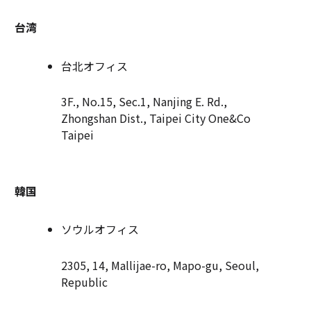
台湾
台北オフィス
3F., No.15, Sec.1, Nanjing E. Rd.,
Zhongshan Dist., Taipei City One&Co
Taipei
韓国
ソウルオフィス
2305, 14, Mallijae-ro, Mapo-gu, Seoul,
Republic