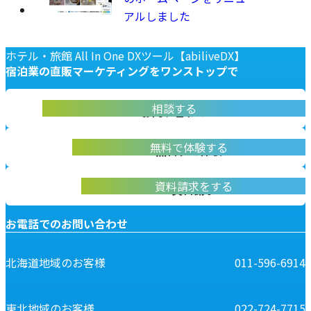
アルしました
ホテル・旅館 All In One DXツール【abiliveDX】
宿泊業の
直販マーケティングを
ワンストップで
abiliveDX導入に関する不明点をお答えします
相談する
お問い合わせ
実際に操作して体験いただけます
無料で体験する
無料デモ体験
abiliveDXの資料はこちらから
資料請求をする
資料請求
お電話でのお問い合わせ
北海道地域のお客様
011-596-6914
東北地域のお客様
022-724-7715