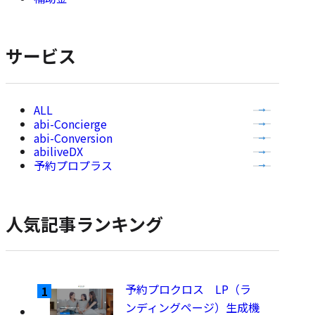
事
を
表
サービス
示
全
abi-Concierge
て
abi-Conversion
の
abiliveDX
記
予約プロプラス
事
を
表
人気記事ランキング
示
予約プロクロス LP（ラ
ンディングページ）生成機