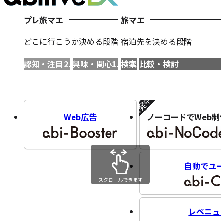
プレ旅マエ
旅マエ
どこに行こうか決める段階
宿泊先を決める段階
認知・注目
興味・関心
検索
比較・検討
開発中!!
Web広告
ノーコードでWeb制
自動でユ
スクロールできます
レベニュ