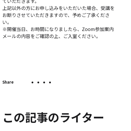
ていただきます。
上記以外の方にお申し込みをいただいた場合、受講を
お断りさせていただきますので、予めご了承くださ
い。
※開催当日、お時間になりましたら、Zoom参加案内
メールの内容をご確認の上、ご入室ください。
X
Facebook
LINE
こ
こ
の
で
で
で
の
ペ
シ
シ
シ
エ
ー
ェ
ェ
ェ
ン
ジ
ア
ア
ア
ト
を
この記事のライター
SNS
リ
で
ー
シ