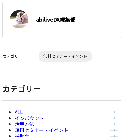
を
ェ
は
ア
す
著
て
abiliveDX編集部
る
者:
な
ブ
ッ
ク
マ
カテゴリ
無料セミナー・イベント
ー
ク
に
追
カテゴリー
加
全
インバウンド
て
活用方法
の
無料セミナー・イベント
記
補助金