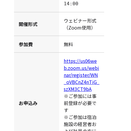
14:00
ウェビナー形式
開催形式
（Zoom使用）
参加費
無料
https://us06we
b.zoom.us/webi
nar/register/WN
_oVBCnZ4nTiG_
szXM3CT9bA
※ご参加には事
お申込み
前登録が必要で
す
※ご参加は宿泊
施設の経営者お
よび社員の方に