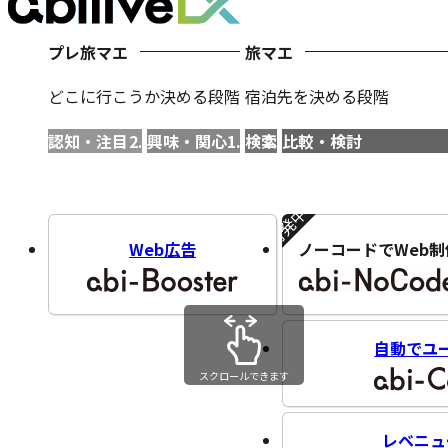
プレ旅マエ
旅マエ
どこに行こうか決める段階
宿泊先を決める段階
認知・注目
興味・関心
検索
比較・検討
開発中!!
Web広告
ノーコードでWeb制
自動でユ
スクロールできます
レベニュ