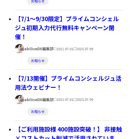
お知らせ
日:
日:
テ
ゴ
【7/1～9/30限定】プライムコンシェル
リ
ジュ初期入力代行無料キャンペーン開
ー:
催！
著
公
更
abiliveDX編集部
2021.07.01
2025.07.09
者:
開
新
カ
お知らせ
日:
日:
テ
ゴ
【7/13開催】プライムコンシェルジュ活
リ
用法ウェビナー！
ー:
著
公
更
abiliveDX編集部
2021.07.01
2025.07.09
者:
開
新
カ
お知らせ
日:
日:
テ
ゴ
【ご利用施設様 400施設突破！】 非接触
リ
×コストカット削減で活用されていま