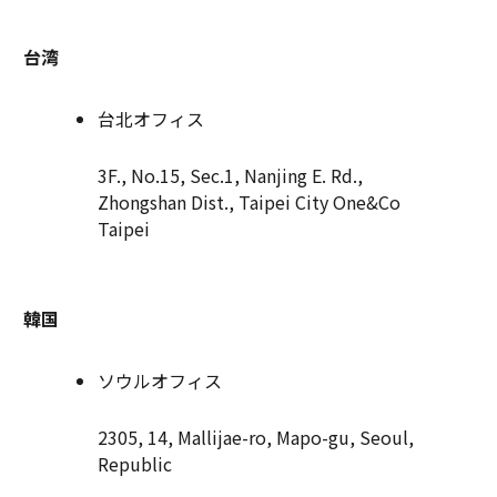
台湾
台北オフィス
3F., No.15, Sec.1, Nanjing E. Rd.,
Zhongshan Dist., Taipei City One&Co
Taipei
韓国
ソウルオフィス
2305, 14, Mallijae-ro, Mapo-gu, Seoul,
Republic