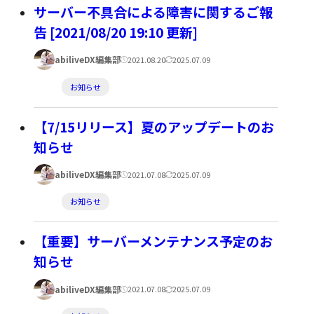
ゴ
サーバー不具合による障害に関するご報
リ
告 [2021/08/20 19:10 更新]
ー:
著
公
更
abiliveDX編集部
2021.08.20
2025.07.09
者:
開
新
カ
お知らせ
日:
日:
テ
ゴ
【7/15リリース】夏のアップデートのお
リ
知らせ
ー:
著
公
更
abiliveDX編集部
2021.07.08
2025.07.09
者:
開
新
カ
お知らせ
日:
日:
テ
ゴ
【重要】サーバーメンテナンス予定のお
リ
知らせ
ー:
著
公
更
abiliveDX編集部
2021.07.08
2025.07.09
者:
開
新
カ