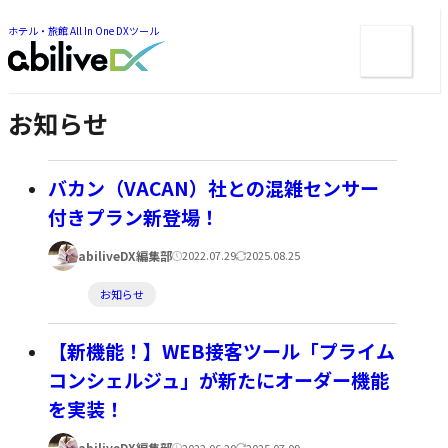
ー
ツ
ま
ま
ホテル・旅館 All In One DXツール
メ
で
で
ジ
ニ
ジ
ャ
ュ
ャ
ン
ン
ー
プ
お知らせ
プ
バカン（VACAN）社との混雑センサー
付きプラン新登場！
著
公
更
abiliveDX編集部
2022.07.29
2025.08.25
者:
開
新
カ
お知らせ
日:
日:
テ
ゴ
【新機能！】WEB接客ツール「プライム
リ
コンシェルジュ」が新たにオーダー機能
ー:
を実装！
著
abiliveDX編集部
2022.06.20
2025.07.09