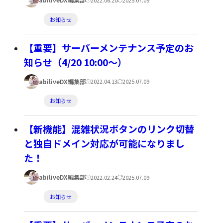
公
更
者:
開
新
カ
お知らせ
日:
日:
テ
ゴ
【重要】サーバーメンテナンス予定のお
リ
知らせ（4/20 10:00～）
ー:
著
公
更
abiliveDX編集部
2022.04.13
2025.07.09
者:
開
新
カ
お知らせ
日:
日:
テ
ゴ
【新機能】混雑状況ボタンのリンク切替
リ
と独自ドメイン対応が可能になりまし
ー:
た！
著
公
更
abiliveDX編集部
2022.02.24
2025.07.09
者:
開
新
カ
お知らせ
日:
日:
テ
ゴ