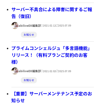
日:
日:
テ
ゴ
サーバー不具合による障害に関するご報
リ
告（復旧）
ー:
著
公
更
abiliveDX編集部
2021.02.12
2025.07.09
者:
開
新
カ
お知らせ
日:
日:
テ
ゴ
プライムコンシェルジュ「多言語機能」
リ
リリース！（有料プランご契約のお客
ー:
様）
著
公
更
abiliveDX編集部
2021.02.02
2025.07.09
者:
開
新
カ
お知らせ
日:
日:
テ
ゴ
【重要】サーバーメンテナンス予定のお
リ
知らせ