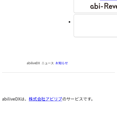
現
abiliveDX
ニュース
お知らせ
在
の
ペ
ー
ジ
の
abiliveDXは、
株式会社アビリブ
のサービスです。
位
置