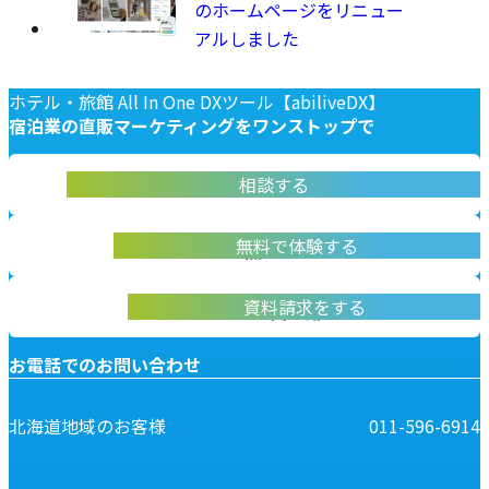
のホームページをリニュー
アルしました
ホテル・旅館 All In One DXツール【abiliveDX】
宿泊業の
直販マーケティングを
ワンストップで
abiliveDX導入に関する不明点をお答えします
相談する
お問い合わせ
実際に操作して体験いただけます
無料で体験する
無料デモ体験
abiliveDXの資料はこちらから
資料請求をする
資料請求
お電話でのお問い合わせ
北海道地域のお客様
011-596-6914