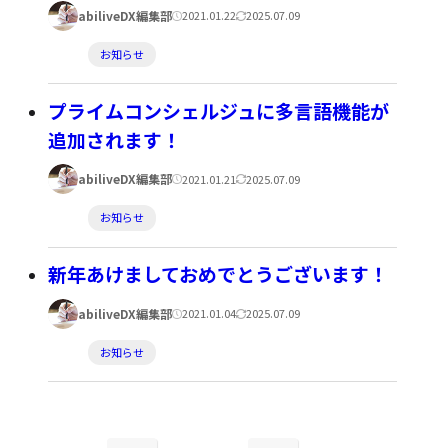
ー:
著
公
更
abiliveDX編集部
2021.01.22
2025.07.09
者:
開
新
カ
お知らせ
日:
日:
テ
ゴ
プライムコンシェルジュに多言語機能が
リ
追加されます！
ー:
著
公
更
abiliveDX編集部
2021.01.21
2025.07.09
者:
開
新
カ
お知らせ
日:
日:
テ
ゴ
新年あけましておめでとうございます！
リ
著
公
更
abiliveDX編集部
2021.01.04
2025.07.09
ー:
者:
開
新
カ
お知らせ
日:
日:
テ
ゴ
リ