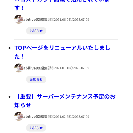
ー:
す！
著
公
更
abiliveDX編集部
2021.06.04
2025.07.09
者:
開
新
カ
お知らせ
日:
日:
テ
ゴ
TOPページをリニューアルいたしまし
リ
た！
ー:
著
公
更
abiliveDX編集部
2021.03.10
2025.07.09
者:
開
新
カ
お知らせ
日:
日:
テ
ゴ
【重要】サーバーメンテナンス予定のお
リ
知らせ
ー:
著
公
更
abiliveDX編集部
2021.02.25
2025.07.09
者:
開
新
カ
お知らせ