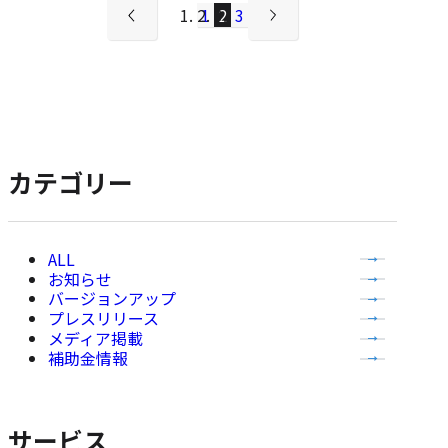
ー:
1
2
3
前
（現
次
ペ
の
在
の
ペ
の
ペ
ー
ー
ペ
ー
ジ
ジ
ー
ジ
へ
ジ）
へ
ナ
カテゴリー
ビ
ゲ
全
ー
お知らせ
て
バージョンアップ
シ
の
プレスリリース
記
ョ
メディア掲載
事
補助金情報
ン
を
表
示
サービス