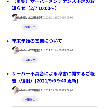
【重要】サーバーメンテナンス予定のお
リ
知らせ（2/7 10:00～）
ー:
著
公
更
abiliveDX編集部
2022.01.27
2025.07.09
者:
開
新
カ
お知らせ
日:
日:
テ
ゴ
年末年始の営業について
リ
著
公
更
abiliveDX編集部
2021.12.24
2025.07.09
ー:
者:
開
新
カ
お知らせ
日:
日:
テ
ゴ
サーバー不具合による障害に関するご報
リ
告（復旧）[2021/9/9 9:40 更新]
ー:
著
公
更
abiliveDX編集部
2021.09.09
2025.07.09
者:
開
新
カ
お知らせ
日:
日:
テ