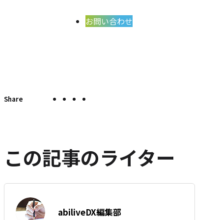
お問い合わせ
X
Facebook
LINE
こ
こ
の
で
で
で
の
ペ
シ
シ
シ
エ
ー
ェ
ェ
ェ
ン
ジ
ア
ア
ア
ト
を
この記事のライター
SNS
リ
で
ー
シ
を
ェ
は
ア
す
著
て
abiliveDX編集部
る
者:
な