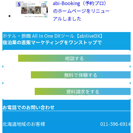
abi-Booking（予約プロ）
のホームページをリニュー
アルしました
ホテル・旅館 All In One DXツール【abiliveDX】
宿泊業の
直販マーケティングを
ワンストップで
abiliveDX導入に関する不明点をお答えします
相談する
お問い合わせ
実際に操作して体験いただけます
無料で体験する
無料デモ体験
abiliveDXの資料はこちらから
資料請求をする
資料請求
お電話でのお問い合わせ
北海道地域のお客様
011-596-6914