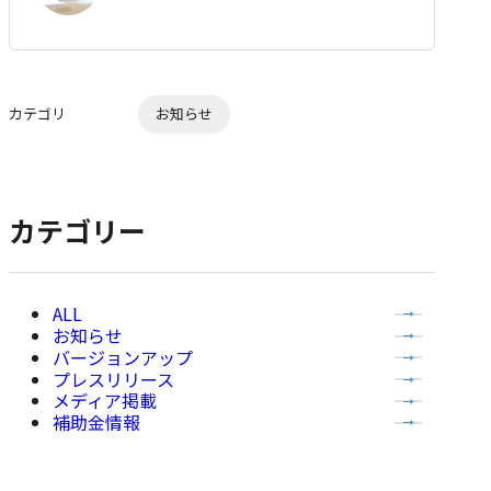
ブ
ッ
ク
マ
カテゴリ
お知らせ
ー
ク
に
追
カテゴリー
加
全
お知らせ
て
バージョンアップ
の
プレスリリース
記
メディア掲載
事
補助金情報
を
表