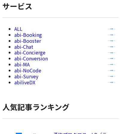
示
サービス
全
abi-Booking
て
abi-Booster
の
abi-Chat
記
abi-Concierge
事
abi-Conversion
abi-MA
を
abi-NoCode
表
abi-Survey
示
abiliveDX
人気記事ランキング