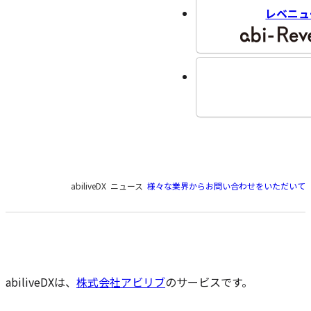
レベニュ
現
abiliveDX
ニュース
様々な業界からお問い合わせをいただいて
在
の
ペ
ー
ジ
の
abiliveDXは、
株式会社アビリブ
のサービスです。
位