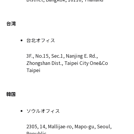
台湾
台北オフィス
3F., No.15, Sec.1, Nanjing E. Rd.,
Zhongshan Dist., Taipei City One&Co
Taipei
韓国
ソウルオフィス
2305, 14, Mallijae-ro, Mapo-gu, Seoul,
Republic