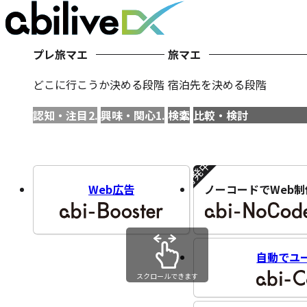
プレ旅マエ
旅マエ
どこに行こうか決める段階
宿泊先を決める段階
認知・注目
興味・関心
検索
比較・検討
開発中!!
Web広告
ノーコードでWeb制
自動でユ
スクロールできます