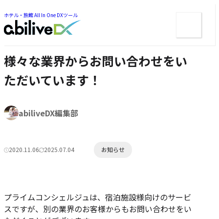
ー
ツ
ま
ま
ホテル・旅館 All In One DXツール
メ
で
で
ジ
ニ
ジ
ャ
ュ
ャ
ン
ン
ー
プ
様々な業界からお問い合わせをい
プ
ただいています！
著
abiliveDX編集部
者:
カ
2020.11.06
2025.07.04
お知らせ
公
更
テ
開
新
ゴ
日:
日:
リ
ー:
プライムコンシェルジュは、宿泊施設様向けのサービ
スですが、別の業界のお客様からもお問い合わせをい