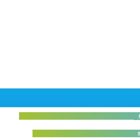
abiliveDX導入に関する不明点をお答えします
お
実際に操作して体験いただけます