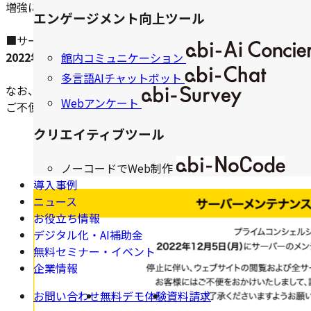
増強に伴い、下記の時間帯でプライムコンシェルジュ全サー
エンゲージメント向上ツール
■サービスの休止日時
2022年12月5日（月）11時00分頃～13時00分頃
館内コミュニケーション
多言語AIチャットボット
なお、メンテナンス中は「メンテナンス」の以下画面表示が
Webアンケート
ご不便をおかけ致しまして誠に申し訳ございませんが、ご了
クリエイティブツール
ノーコードでWeb制作
導入事例
ニュース
お役立ち情報
デジタル化・AI補助金
無料セミナー・イベント
企業情報
お問い合わせ
無料デモ体験
資料請求