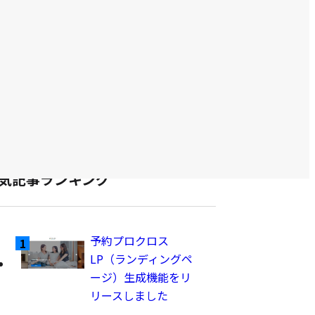
abi-Booking
て
abi-Booster
の
abi-Chat
記
abi-Concierge
事
abi-Conversion
abi-MA
を
abi-NoCode
表
abi-Survey
示
abiliveDX
気記事ランキング
予約プロクロス
LP（ランディングペ
ージ）生成機能をリ
リースしました