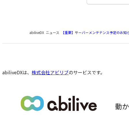
現
abiliveDX
ニュース
【重要】サーバーメンテナンス予定のお知らせ（12
在
の
ペ
ー
ジ
の
abiliveDXは、
株式会社アビリブ
のサービスです。
位
置
動か