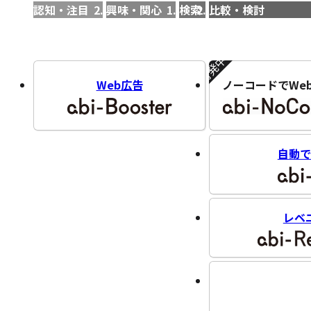
認知・注目
興味・関心
検索
比較・検討
開発中!!
Web広告
ノーコードでWe
自動で
レベ