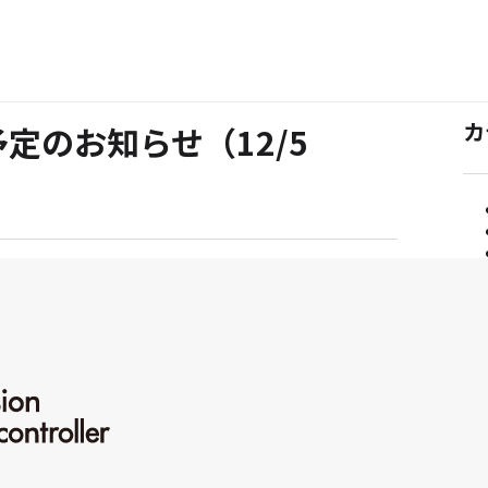
カ
定のお知らせ（12/5
カ
お知らせ
テ
ゴ
リ
ー:
サ
がとうございます。
、サーバの増強を実施します。