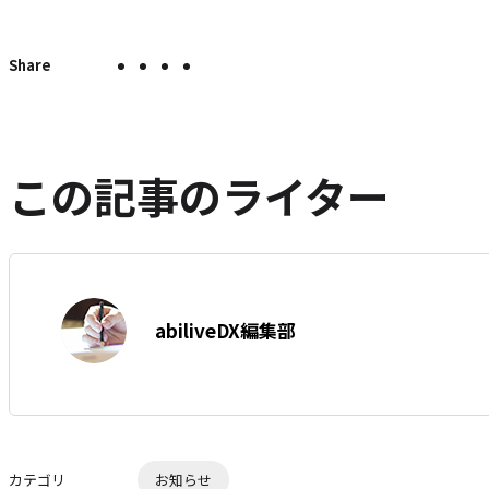
X
Facebook
LINE
こ
こ
の
で
で
で
の
ペ
シ
シ
シ
エ
ー
ェ
ェ
ェ
ン
ジ
ア
ア
ア
ト
を
この記事のライター
SNS
リ
で
ー
シ
を
ェ
は
ア
す
て
著
る
な
abiliveDX編集部
者:
ブ
ッ
ク
マ
ー
カテゴリ
お知らせ
ク