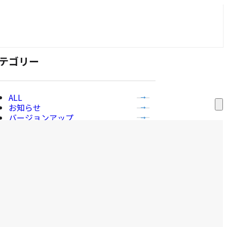
テゴリー
全
お知らせ
て
サ
バージョンアップ
ー
の
プレスリリース
ビ
記
メディア掲載
ス
事
一
補助金情報
覧
を
を
表
表
示
示
ービス
す
る
全