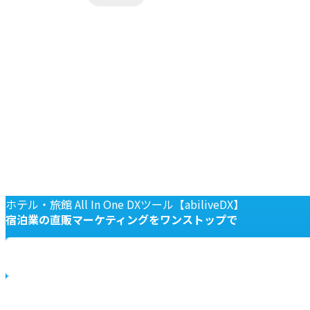
に
追
加
ホテル・旅館 All In One DXツール【abiliveDX】
宿泊業の
直販マーケティングを
ワンストップで