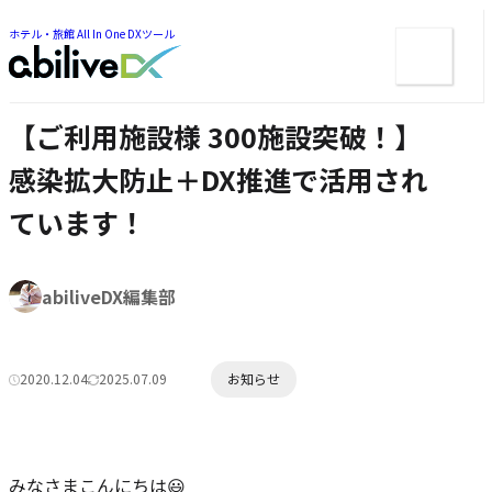
ー
ツ
ま
ま
ホテル・旅館 All In One DXツール
メ
で
で
ジ
ニ
ジ
ャ
ュ
ャ
ン
ン
ー
プ
【ご利用施設様 300施設突破！】
プ
感染拡大防止＋DX推進で活用され
ています！
著
abiliveDX編集部
者:
カ
2020.12.04
2025.07.09
お知らせ
公
更
テ
開
新
ゴ
日:
日:
リ
ー:
みなさまこんにちは😃