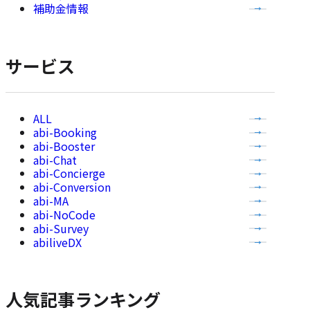
事
補助金情報
を
表
示
サービス
全
abi-Booking
て
abi-Booster
の
abi-Chat
記
abi-Concierge
事
abi-Conversion
abi-MA
を
abi-NoCode
表
abi-Survey
示
abiliveDX
人気記事ランキング