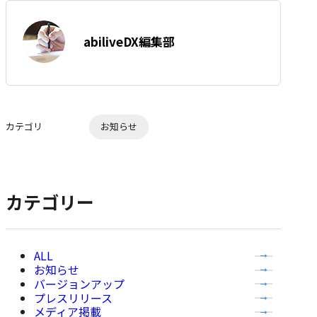
は
ア
す
著
て
abiliveDX編集部
る
者:
な
ブ
ッ
ク
マ
カテゴリ
お知らせ
ー
ク
に
追
カテゴリー
加
全
お知らせ
て
バージョンアップ
の
プレスリリース
記
メディア掲載