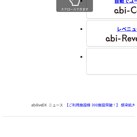
自動でユ
スクロールできます
レベニュ
現
abiliveDX
ニュース
【ご利用施設様 300施設突破！】 感染拡
在
の
ペ
ー