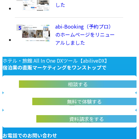
した
abi-Booking（予約プロ）
のホームページをリニュー
アルしました
ホテル・旅館 All In One DXツール【abiliveDX】
宿泊業の
直販マーケティングを
ワンストップで
abiliveDX導入に関する不明点をお答えします
相談する
お問い合わせ
実際に操作して体験いただけます
無料で体験する
無料デモ体験
abiliveDXの資料はこちらから
資料請求をする
資料請求
お電話でのお問い合わせ