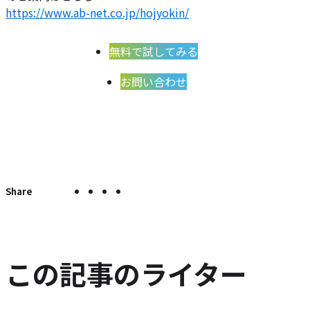
https://www.ab-net.co.jp/hojyokin/
無料で試してみる
お問い合わせ
X
Facebook
LINE
こ
こ
の
で
で
で
の
ペ
シ
シ
シ
エ
ー
ェ
ェ
ェ
ン
ジ
ア
ア
ア
ト
を
この記事のライター
SNS
リ
で
ー
シ
を
ェ