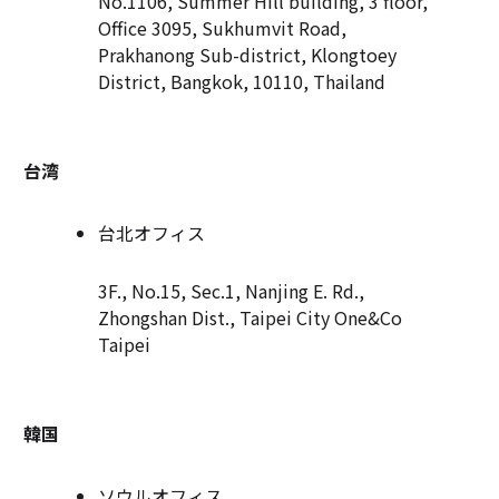
No.1106, Summer Hill building, 3 floor,
Office 3095, Sukhumvit Road,
Prakhanong Sub-district, Klongtoey
District, Bangkok, 10110, Thailand
台湾
台北オフィス
3F., No.15, Sec.1, Nanjing E. Rd.,
Zhongshan Dist., Taipei City One&Co
Taipei
韓国
ソウルオフィス