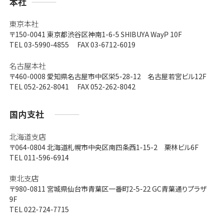
支
本社
店
東京本社
〒150-0041
東京都渋谷区神南1-6-5 SHIBUYA WayP 10F
TEL 03-5990-4855 FAX 03-6712-6019
名古屋本社
〒460-0008
愛知県名古屋市中区栄5-28-12 名古屋若宮ビル12F
TEL 052-262-8041 FAX 052-262-8042
国内支社
北海道支店
〒064-0804
北海道札幌市中央区南四条西1-15-2 栗林ビル6F
TEL 011-596-6914
東北支店
〒980-0811
宮城県仙台市青葉区一番町2-5-22 GC青葉通りプラザ
9F
TEL 022-724-7715