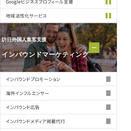
Googleビジネス
プロフィール支援
地域活性化
サービス
訪日外国人集客支援
訪日外国人集客支援
インバウンド
マーケティング
インバウンド
マーケティング
インバウンド
プロモーション
海外インフルエンサー
インバウンド
広告
インバウンド
メディア掲載代行