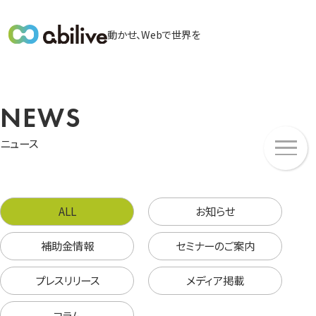
メ
動かせ、Webで世界を
イ
ン
メ
ニ
NEWS
ュ
メ
ー
ニュース
ニ
ュ
ー
ALL
お知らせ
補助金情報
セミナーのご案内
プレスリリース
メディア掲載
コラム