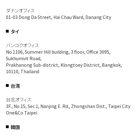
ダナンオフィス
01-03 Dong Da Street, Hai Chau Ward, Danang City
タイ
バンコクオフィス
No.1106, Summer Hill building, 3 floor, Office 3095,
Sukhumvit Road,
Prakhanong Sub-district, Klongtoey District, Bangkok,
10110, Thailand
台湾
台北オフィス
3F., No.15, Sec.1, Nanjing E. Rd., Zhongshan Dist., Taipei City
One&Co Taipei
韓国