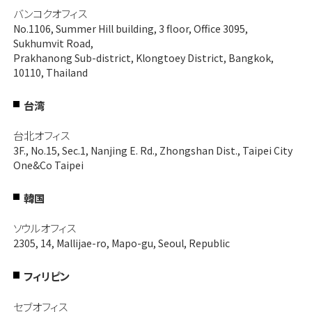
バンコクオフィス
No.1106, Summer Hill building, 3 floor, Office 3095,
Sukhumvit Road,
Prakhanong Sub-district, Klongtoey District, Bangkok,
10110, Thailand
台湾
台北オフィス
3F., No.15, Sec.1, Nanjing E. Rd., Zhongshan Dist., Taipei City
One&Co Taipei
韓国
ソウルオフィス
2305, 14, Mallijae-ro, Mapo-gu, Seoul, Republic
フィリピン
セブオフィス