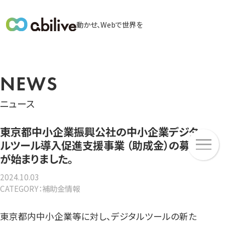
メ
動かせ、Webで世界を
イ
ン
メ
ニ
NEWS
ュ
ー
ニュース
東京都中小企業振興公社の中小企業デジタ
メ
ルツール導入促進支援事業 （助成金）の募集
ニ
が始まりました。
ュ
ー
2024.10.03
CATEGORY：補助金情報
東京都内中小企業等に対し、デジタルツールの新た