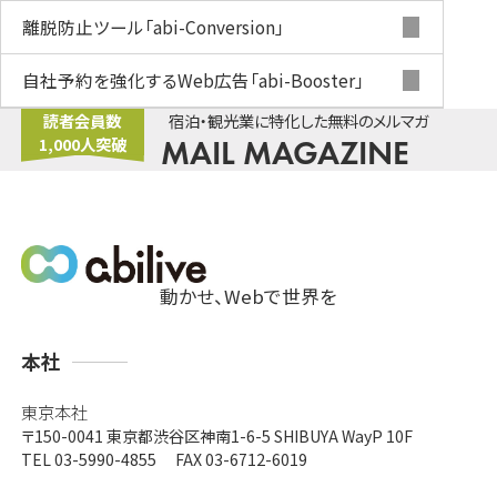
離脱防止ツール
「abi-Conversion」
自社予約を強化するWeb広告
「abi-Booster」
読者会員数
宿泊・観光業に特化した無料のメルマガ
1,000人突破
MAIL MAGAZINE
動かせ、Webで世界を
支
本社
店
東京本社
〒150-0041
東京都渋谷区神南1-6-5 SHIBUYA WayP 10F
TEL 03-5990-4855 FAX 03-6712-6019