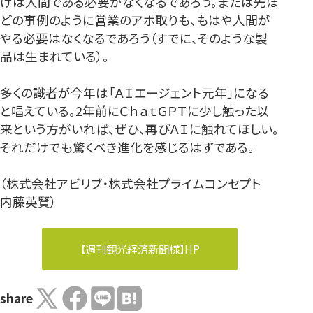
けは人間である必要がなくなるであろう。または先ほ
どの事例のように営業のアポ取りも、もはや人間が
やる必要はなくなるであろう（すでに、そのような製
品は生まれている）。
多くの識者が今年は「ＡＩエージェント元年」になる
と唱えている。2年前にＣｈａｔＧＰＴに少し触った以
来という方がいれば、ぜひ、再びＡＩに触れてほしい。
それだけでも驚くべき進化を感じるはずである。
（株式会社アビリブ・株式会社プライムコンセプト
内藤英賢）
【週刊観光経済新聞様】HP
share