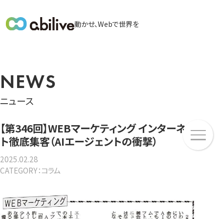
メ
動かせ、Webで世界を
イ
ン
メ
ニ
NEWS
ュ
ー
ニュース
メ
【第346回】WEBマーケティング インターネッ
ニ
ト徹底集客（AIエージェントの衝撃）
ュ
2025.02.28
ー
CATEGORY：コラム