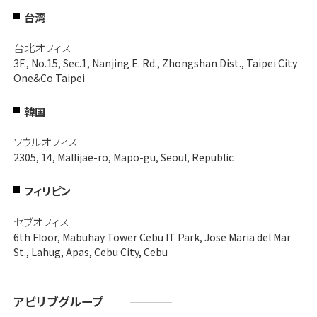
台湾
台北オフィス
3F., No.15, Sec.1, Nanjing E. Rd., Zhongshan Dist., Taipei City
One&Co Taipei
韓国
ソウルオフィス
2305, 14, Mallijae-ro, Mapo-gu, Seoul, Republic
フィリピン
セブオフィス
6th Floor, Mabuhay Tower Cebu IT Park, Jose Maria del Mar
St., Lahug, Apas, Cebu City, Cebu
アビリブグループ