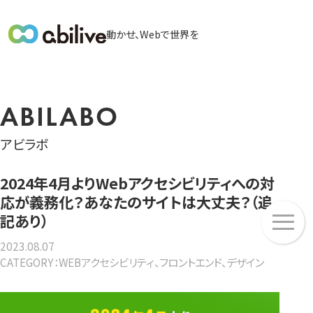
メ
動かせ、Webで世界を
イ
ン
メ
ニ
ABILABO
ュ
ー
アビラボ
2024年4月よりWebアクセシビリティへの対
応が義務化？あなたのサイトは大丈夫？（追
メ
記あり）
ニ
ュ
2023.08.07
CATEGORY：WEBアクセシビリティ、フロントエンド、デザイン
ー