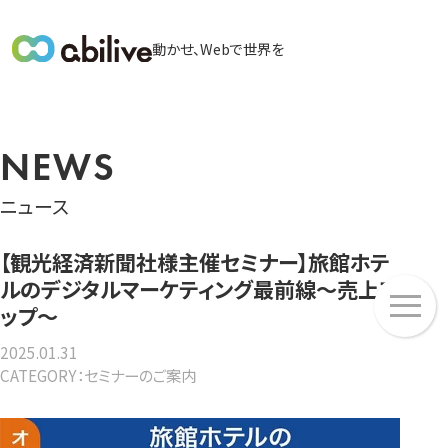
メ
動かせ、Webで世界を
イ
ン
メ
ニ
NEWS
ュ
ー
ニュース
【観光経済新聞社様主催セミナー】旅館ホテ
ルのデジタルマーケティング最前線～売上ア
メ
ップ～
ニ
ュ
2025.01.31
ー
CATEGORY：セミナーのご案内