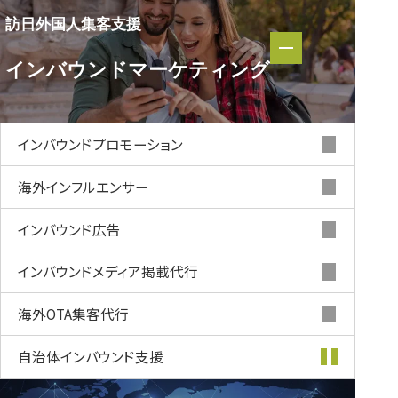
訪日外国人集客支援
訪日外国人集客支援
インバウンド
マーケティング
インバウンド
マーケティング
インバウンド
プロモーション
海外インフルエンサー
インバウンド
広告
インバウンド
メディア掲載代行
海外OTA集客代行
自治体インバウンド支援