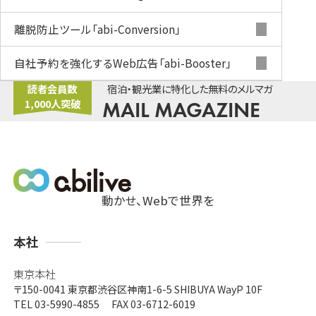
離脱防止ツール
「abi-Conversion」
自社予約を強化するWeb広告
「abi-Booster」
読者会員数
宿泊・観光業に特化した無料のメルマガ
1,000人突破
MAIL MAGAZINE
動かせ、Webで世界を
支
本社
店
東京本社
〒150-0041
東京都渋谷区神南1-6-5 SHIBUYA WayP 10F
TEL 03-5990-4855 FAX 03-6712-6019