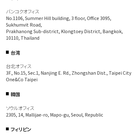
バンコクオフィス
No.1106, Summer Hill building, 3 floor, Office 3095,
Sukhumvit Road,
Prakhanong Sub-district, Klongtoey District, Bangkok,
10110, Thailand
台湾
台北オフィス
3F., No.15, Sec.1, Nanjing E. Rd., Zhongshan Dist., Taipei City
One&Co Taipei
韓国
ソウルオフィス
2305, 14, Mallijae-ro, Mapo-gu, Seoul, Republic
フィリピン