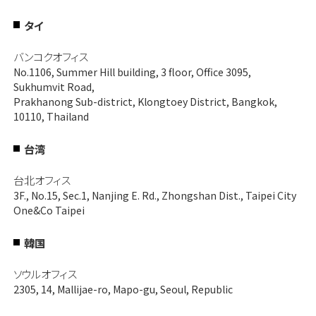
タイ
バンコクオフィス
No.1106, Summer Hill building, 3 floor, Office 3095,
Sukhumvit Road,
Prakhanong Sub-district, Klongtoey District, Bangkok,
10110, Thailand
台湾
台北オフィス
3F., No.15, Sec.1, Nanjing E. Rd., Zhongshan Dist., Taipei City
One&Co Taipei
韓国
ソウルオフィス
2305, 14, Mallijae-ro, Mapo-gu, Seoul, Republic