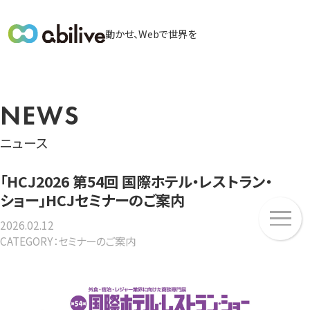
メ
動かせ、Webで世界を
イ
ン
メ
ニ
NEWS
ュ
ー
ニュース
「HCJ2026 第54回 国際ホテル・レストラン・
ショー」HCJセミナーのご案内
メ
ニ
2026.02.12
CATEGORY：セミナーのご案内
ュ
ー