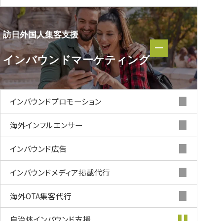
訪日外国人集客支援
訪日外国人集客支援
インバウンド
マーケティング
インバウンド
マーケティング
インバウンド
プロモーション
海外インフルエンサー
インバウンド
広告
インバウンド
メディア掲載代行
海外OTA集客代行
自治体インバウンド支援