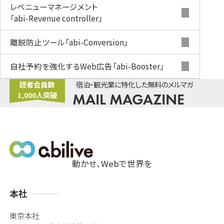
レベニューマネージメント
「abi-Revenue controller」
離脱防止ツール
「abi-Conversion」
自社予約を強化するWeb広告
「abi-Booster」
読者会員数
宿泊・観光業に特化した無料のメルマガ
1,000人突破
MAIL MAGAZINE
動かせ、Webで世界を
支
本社
店
東京本社